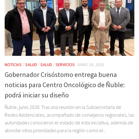
NOTICIAS
/
SALUD
/
SALUD
/
SERVICIOS
JUNIO 18, 2026
Gobernador Crisóstomo entrega buena
noticias para Centro Oncológico de Ñuble:
podrá iniciar su diseño
Ñuble, junio 2026: Tras una reunión en la Subsecretaría de
Redes Asistenciales, acompañado de consejeros regionales, las
autoridades conocieron el estado de esta iniciativa, además de
abordar otras prioridades para la región como el...