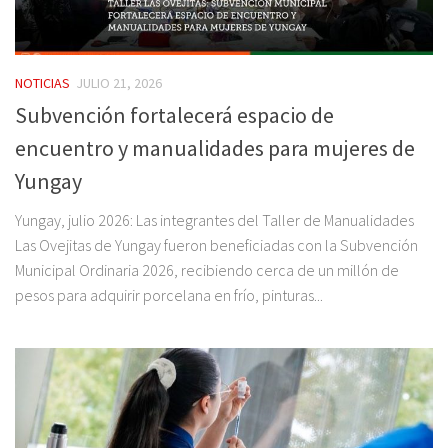
NOTICIAS
JULIO 21, 2026
Subvención fortalecerá espacio de
encuentro y manualidades para mujeres de
Yungay
Yungay, julio 2026: Las integrantes del Taller de Manualidades
Las Ovejitas de Yungay fueron beneficiadas con la Subvención
Municipal Ordinaria 2026, recibiendo cerca de un millón de
pesos para adquirir porcelana en frío, pinturas...