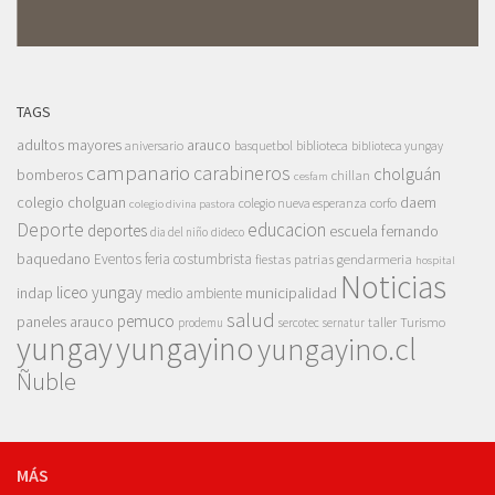
TAGS
adultos mayores
arauco
aniversario
basquetbol
biblioteca
biblioteca yungay
campanario
carabineros
cholguán
bomberos
chillan
cesfam
colegio cholguan
daem
colegio nueva esperanza
corfo
colegio divina pastora
Deporte
educacion
deportes
escuela fernando
dia del niño
dideco
baquedano
Eventos
feria costumbrista
gendarmeria
fiestas patrias
hospital
Noticias
liceo yungay
indap
municipalidad
medio ambiente
salud
pemuco
paneles arauco
taller
Turismo
prodemu
sercotec
sernatur
yungay
yungayino
yungayino.cl
Ñuble
MÁS