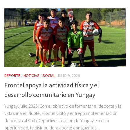
DEPORTE
/
NOTICIAS
/
SOCIAL
JULIO 9, 2026
Frontel apoya la actividad física y el
desarrollo comunitario en Yungay
Yungay, julio 2026: Con el objetivo de fomentar el deporte y la
vida sana en Ñuble, Frontel visitó y entregó implementación
deportiva al Club Deportivo La Unión de Yungay. En esta
oportunidad, la distribuidora aportó con guantes,...