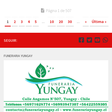
Página 1 de 507
1
2
3
4
5
...
10
20
30
...
»
Última »
SEGUIR:
FUNERARIA YUNGAY