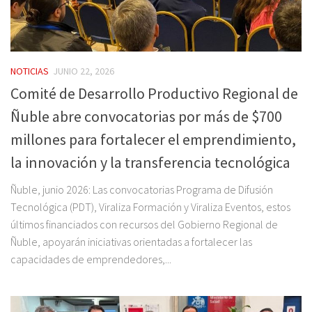
NOTICIAS
JUNIO 22, 2026
Comité de Desarrollo Productivo Regional de
Ñuble abre convocatorias por más de $700
millones para fortalecer el emprendimiento,
la innovación y la transferencia tecnológica
Ñuble, junio 2026: Las convocatorias Programa de Difusión
Tecnológica (PDT), Viraliza Formación y Viraliza Eventos, estos
últimos financiados con recursos del Gobierno Regional de
Ñuble, apoyarán iniciativas orientadas a fortalecer las
capacidades de emprendedores,...