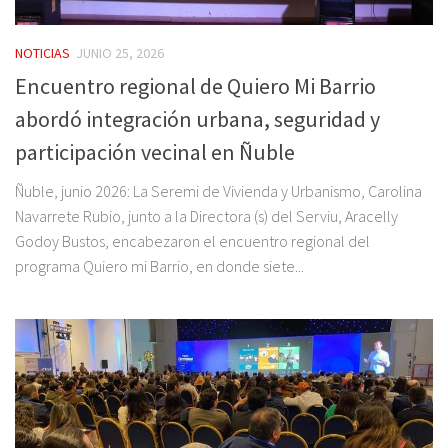
NOTICIAS
JUNIO 25, 2026
Encuentro regional de Quiero Mi Barrio
abordó integración urbana, seguridad y
participación vecinal en Ñuble
Ñuble, junio 2026: La Seremi de Vivienda y Urbanismo, Carolina
Navarrete Rubio, junto a la Directora (s) del Serviu, Aracelly
Godoy Bustos, encabezaron el encuentro regional del
programa Quiero mi Barrio, en donde siete...