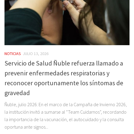
NOTICIAS
JULIO 13, 2026
Servicio de Salud Ñuble refuerza llamado a
prevenir enfermedades respiratorias y
reconocer oportunamente los síntomas de
gravedad
Ñuble, julio 2026: En el marco de la Campaña de Invierno 2026,
la institución invitó a sumarse al “Team Cuidarnos”, recordando
la importancia de la vacunación, el autocuidado y la consulta
oportuna ante signos...