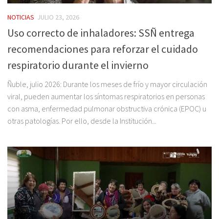
NOTICIAS
JULIO 23, 2026
Uso correcto de inhaladores: SSÑ entrega
recomendaciones para reforzar el cuidado
respiratorio durante el invierno
Ñuble, julio 2026: Durante los meses de frío y mayor circulación
viral, pueden aumentar los síntomas respiratorios en personas
con asma, enfermedad pulmonar obstructiva crónica (EPOC) u
otras patologías. Por ello, desde la Institución...