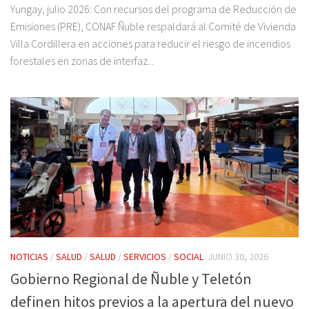
Yungay, julio 2026: Con recursos del programa de Reducción de
Emisiones (PRE), CONAF Ñuble respaldará al Comité de Vivienda
Villa Cordillera en acciones para reducir el riesgo de incendios
forestales en zonas de interfaz...
NOTICIAS
/
SALUD
/
SALUD
/
SERVICIOS
/
SOCIAL
JUNIO 30, 2026
Gobierno Regional de Ñuble y Teletón
definen hitos previos a la apertura del nuevo