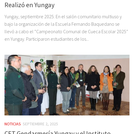
Realizó en Yungay
Yungay, septiembre 2025: En el salón comunitario multiuso y
bajo la organización de la Escuela Fernando Baquedano se
llevó a cabo el “Campeonato Comunal de Cueca Escolar 2025”
en Yungay. Participaron estudiantes de los...
NOTICIAS
SEPTIEMBRE 2, 2025
CET Gendarmería Yungay y el Instituto