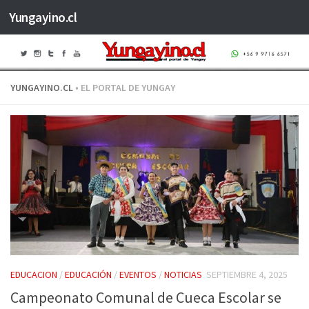
Yungayino.cl
Saltar al contenido
YUNGAYINO.CL
• EL PORTAL DE YUNGAY
EDUCACION
/
EDUCACIÓN
/
EVENTOS
/
NOTICIAS
SEPTIEMBRE 4, 2025
Campeonato Comunal de Cueca Escolar se