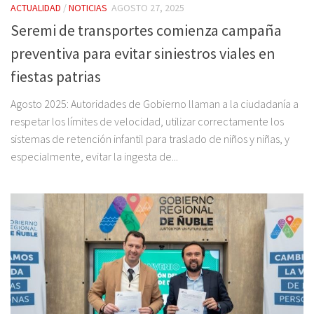
ACTUALIDAD
/
NOTICIAS
AGOSTO 27, 2025
Seremi de transportes comienza campaña
preventiva para evitar siniestros viales en
fiestas patrias
Agosto 2025: Autoridades de Gobierno llaman a la ciudadanía a
respetar los límites de velocidad, utilizar correctamente los
sistemas de retención infantil para traslado de niños y niñas, y
especialmente, evitar la ingesta de...