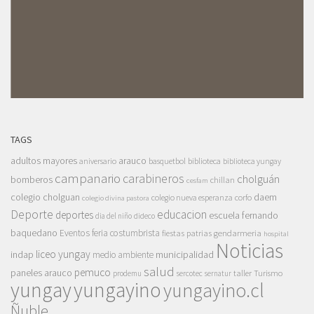
TAGS
adultos mayores
arauco
aniversario
basquetbol
biblioteca
biblioteca yungay
campanario
carabineros
cholguán
bomberos
chillan
cesfam
colegio cholguan
daem
colegio nueva esperanza
corfo
colegio divina pastora
Deporte
educacion
deportes
escuela fernando
dia del niño
dideco
baquedano
Eventos
feria costumbrista
gendarmeria
fiestas patrias
hospital
Noticias
liceo yungay
indap
municipalidad
medio ambiente
salud
pemuco
paneles arauco
taller
Turismo
prodemu
sercotec
sernatur
yungay
yungayino
yungayino.cl
Ñuble