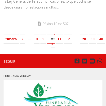
la Ley General de Telecomunicaciones; lo que podría ser
desde una amonestación a multas...
Página 10 de 507
«
Primera
«
...
8
9
10
11
12
...
20
30
40
»
SEGUIR:
FUNERARIA YUNGAY