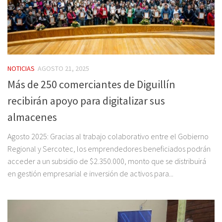
NOTICIAS
AGOSTO 21, 2025
Más de 250 comerciantes de Diguillín
recibirán apoyo para digitalizar sus
almacenes
Agosto 2025: Gracias al trabajo colaborativo entre el Gobierno
Regional y Sercotec, los emprendedores beneficiados podrán
acceder a un subsidio de $2.350.000, monto que se distribuirá
en gestión empresarial e inversión de activos para...