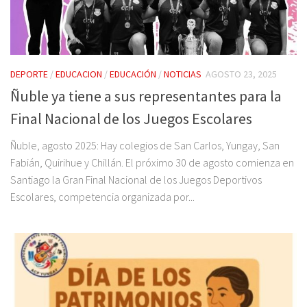
DEPORTE
/
EDUCACION
/
EDUCACIÓN
/
NOTICIAS
AGOSTO 23, 2025
Ñuble ya tiene a sus representantes para la
Final Nacional de los Juegos Escolares
Ñuble, agosto 2025: Hay colegios de San Carlos, Yungay, San
Fabián, Quirihue y Chillán. El próximo 30 de agosto comienza en
Santiago la Gran Final Nacional de los Juegos Deportivos
Escolares, competencia organizada por...