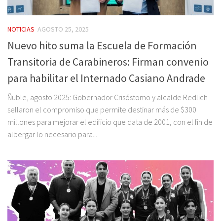
NOTICIAS
AGOSTO 25, 2025
Nuevo hito suma la Escuela de Formación
Transitoria de Carabineros: Firman convenio
para habilitar el Internado Casiano Andrade
Ñuble, agosto 2025: Gobernador Crisóstomo y alcalde Redlich
sellaron el compromiso que permite destinar más de $300
millones para mejorar el edificio que data de 2001, con el fin de
albergar lo necesario para...