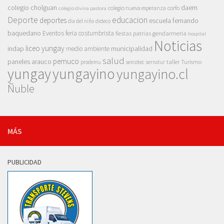
colegio cholguan
daem
colegio nueva esperanza
corfo
colegio divina pastora
Deporte
educacion
deportes
escuela fernando
dia del niño
dideco
baquedano
Eventos
feria costumbrista
gendarmeria
fiestas patrias
hospital
Noticias
liceo yungay
indap
municipalidad
medio ambiente
salud
pemuco
paneles arauco
taller
Turismo
prodemu
sercotec
sernatur
yungay
yungayino
yungayino.cl
Ñuble
MÁS
PUBLICIDAD