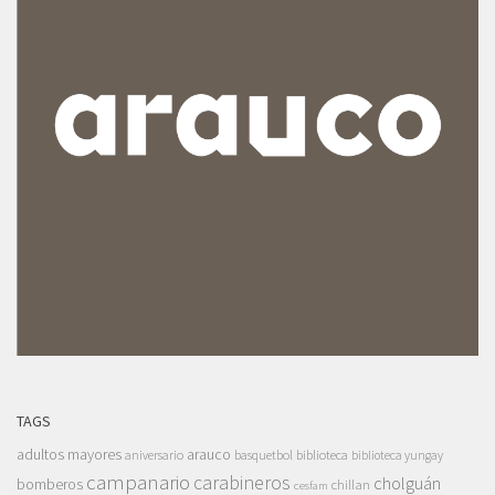
TAGS
adultos mayores
arauco
aniversario
basquetbol
biblioteca
biblioteca yungay
campanario
carabineros
cholguán
bomberos
chillan
cesfam