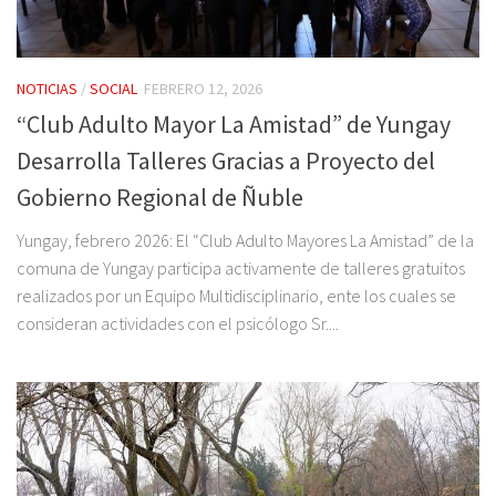
NOTICIAS
/
SOCIAL
FEBRERO 12, 2026
“Club Adulto Mayor La Amistad” de Yungay
Desarrolla Talleres Gracias a Proyecto del
Gobierno Regional de Ñuble
Yungay, febrero 2026: El “Club Adulto Mayores La Amistad” de la
comuna de Yungay participa activamente de talleres gratuitos
realizados por un Equipo Multidisciplinario, ente los cuales se
consideran actividades con el psicólogo Sr....