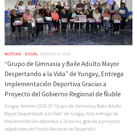
NOTICIAS
/
SOCIAL
FEBRERO 6, 2026
“Grupo de Gimnasia y Baile Adulto Mayor
Despertando a la Vida” de Yungay, Entrega
Implementación Deportiva Gracias a
Proyecto del Gobierno Regional de Ñuble
Yungay, febrero 2026: El “Grupo de Gimnasia y Baile Adulto
Mayor Despertando a la Vida” de Yungay, hizo entrega de
implementación deportiva a 28 socios, gracias a proyecto
adjudicado del Fondo Nacional de Desarrollo...