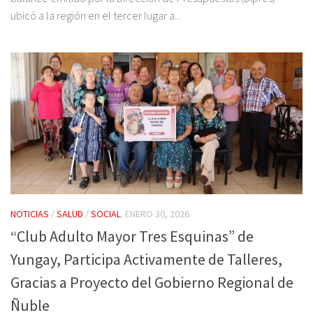
ubicó a la región en el tercer lugar a...
NOTICIAS
/
SALUD
/
SOCIAL
ENERO 30, 2026
“Club Adulto Mayor Tres Esquinas” de
Yungay, Participa Activamente de Talleres,
Gracias a Proyecto del Gobierno Regional de
Ñuble