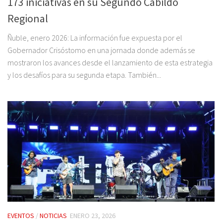
173 iniciativas en su Segundo Cabildo
Regional
Ñuble, enero 2026: La información fue expuesta por el
Gobernador Crisóstomo en una jornada donde además se
mostraron los avances desde el lanzamiento de esta estrategia
y los desafíos para su segunda etapa. También...
EVENTOS
/
NOTICIAS
ENERO 23, 2026