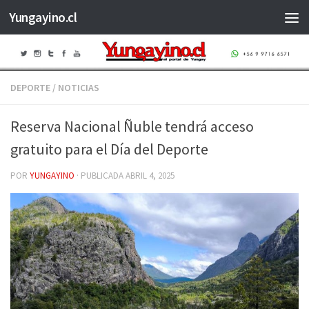
Yungayino.cl
Saltar al contenido
DEPORTE
/
NOTICIAS
Reserva Nacional Ñuble tendrá acceso
gratuito para el Día del Deporte
POR
YUNGAYINO
· PUBLICADA
ABRIL 4, 2025