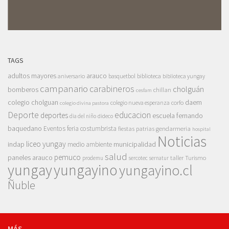
TAGS
adultos mayores
arauco
aniversario
basquetbol
biblioteca
biblioteca yungay
campanario
carabineros
cholguán
bomberos
chillan
cesfam
colegio cholguan
daem
colegio nueva esperanza
corfo
colegio divina pastora
Deporte
educacion
deportes
escuela fernando
dia del niño
dideco
baquedano
Eventos
feria costumbrista
gendarmeria
fiestas patrias
hospital
Noticias
liceo yungay
indap
municipalidad
medio ambiente
salud
pemuco
paneles arauco
taller
Turismo
prodemu
sercotec
sernatur
yungay
yungayino
yungayino.cl
Ñuble
MÁS