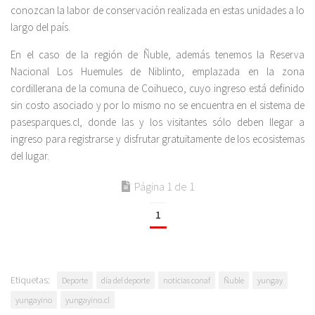
conozcan la labor de conservación realizada en estas unidades a lo
largo del país.
En el caso de la región de Ñuble, además tenemos la Reserva
Nacional Los Huemules de Niblinto, emplazada en la zona
cordillerana de la comuna de Coihueco, cuyo ingreso está definido
sin costo asociado y por lo mismo no se encuentra en el sistema de
pasesparques.cl, donde las y los visitantes sólo deben llegar a
ingreso para registrarse y disfrutar gratuitamente de los ecosistemas
del lugar.
Página 1 de 1
1
Etiquetas:
Deporte
día del deporte
noticias conaf
Ñuble
yungay
yungayino
yungayino.cl