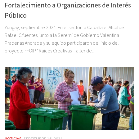
Fortalecimiento a Organizaciones de Interés
Público
Yungay, septiembre 2024: En el sector la Cabaña el Alcalde
Rafael Cifuentes junto a la Seremi de Gobierno Valentina
Pradenas Andrade y su equipo participaron del inicio del
proyecto FFOIP “Raices Creativas: Taller de...
NOTICIAS
SEPTIEMBRE 16, 2024