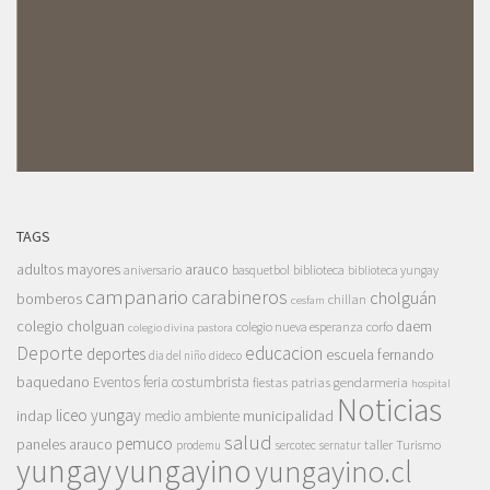
TAGS
adultos mayores
arauco
aniversario
basquetbol
biblioteca
biblioteca yungay
campanario
carabineros
cholguán
bomberos
chillan
cesfam
colegio cholguan
daem
colegio nueva esperanza
corfo
colegio divina pastora
Deporte
educacion
deportes
escuela fernando
dia del niño
dideco
baquedano
Eventos
feria costumbrista
gendarmeria
fiestas patrias
hospital
Noticias
liceo yungay
indap
municipalidad
medio ambiente
salud
pemuco
paneles arauco
taller
Turismo
prodemu
sercotec
sernatur
yungay
yungayino
yungayino.cl