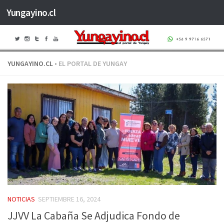
Yungayino.cl
Saltar al contenido
YUNGAYINO.CL
• EL PORTAL DE YUNGAY
NOTICIAS
SEPTIEMBRE 16, 2024
JJVV La Cabaña Se Adjudica Fondo de