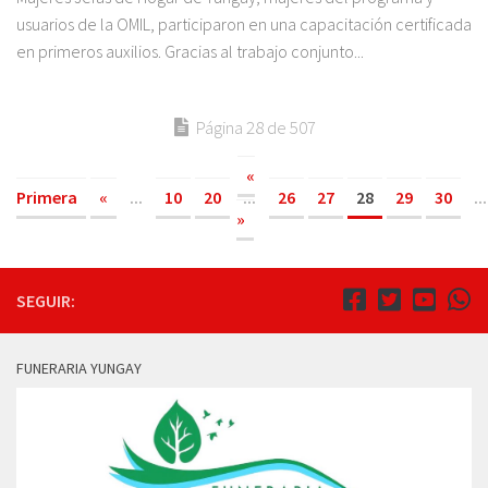
usuarios de la OMIL, participaron en una capacitación certificada
en primeros auxilios. Gracias al trabajo conjunto...
Página 28 de 507
«
Primera
«
...
10
20
...
26
27
28
29
30
...
»
SEGUIR:
FUNERARIA YUNGAY