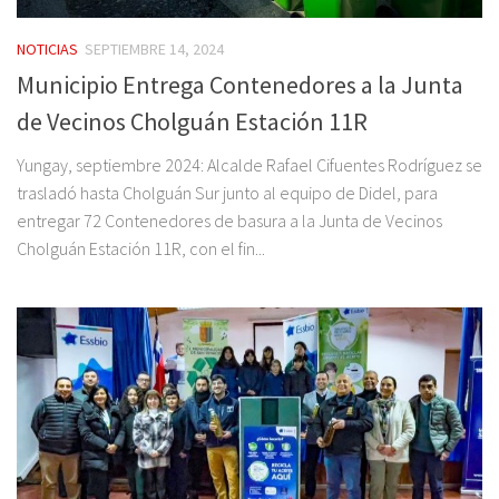
NOTICIAS
SEPTIEMBRE 14, 2024
Municipio Entrega Contenedores a la Junta
de Vecinos Cholguán Estación 11R
Yungay, septiembre 2024: Alcalde Rafael Cifuentes Rodríguez se
trasladó hasta Cholguán Sur junto al equipo de Didel, para
entregar 72 Contenedores de basura a la Junta de Vecinos
Cholguán Estación 11R, con el fin...