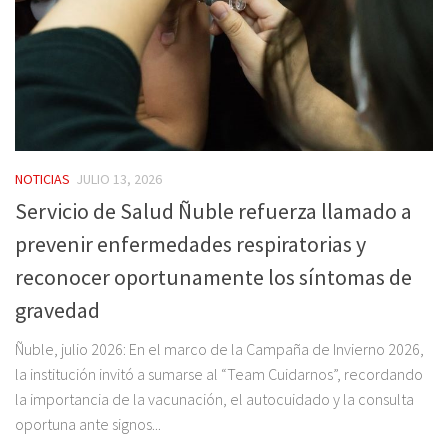
NOTICIAS
JULIO 13, 2026
Servicio de Salud Ñuble refuerza llamado a
prevenir enfermedades respiratorias y
reconocer oportunamente los síntomas de
gravedad
Ñuble, julio 2026: En el marco de la Campaña de Invierno 2026,
la institución invitó a sumarse al “Team Cuidarnos”, recordando
la importancia de la vacunación, el autocuidado y la consulta
oportuna ante signos...