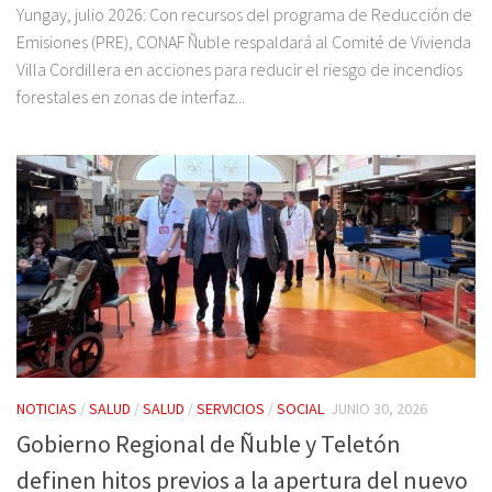
Yungay, julio 2026: Con recursos del programa de Reducción de
Emisiones (PRE), CONAF Ñuble respaldará al Comité de Vivienda
Villa Cordillera en acciones para reducir el riesgo de incendios
forestales en zonas de interfaz...
NOTICIAS
/
SALUD
/
SALUD
/
SERVICIOS
/
SOCIAL
JUNIO 30, 2026
Gobierno Regional de Ñuble y Teletón
definen hitos previos a la apertura del nuevo