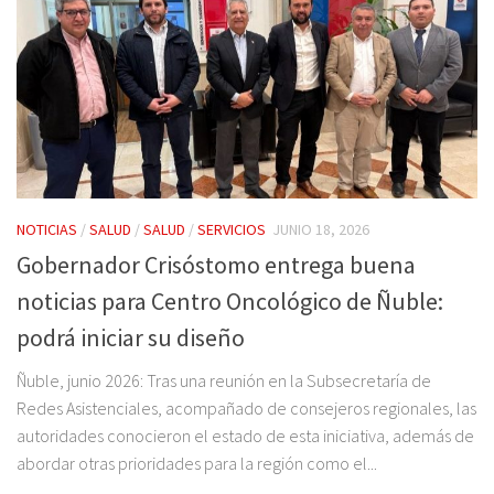
NOTICIAS
/
SALUD
/
SALUD
/
SERVICIOS
JUNIO 18, 2026
Gobernador Crisóstomo entrega buena
noticias para Centro Oncológico de Ñuble:
podrá iniciar su diseño
Ñuble, junio 2026: Tras una reunión en la Subsecretaría de
Redes Asistenciales, acompañado de consejeros regionales, las
autoridades conocieron el estado de esta iniciativa, además de
abordar otras prioridades para la región como el...