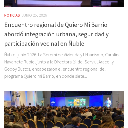
NOTICIAS
JUNIO 25, 2026
Encuentro regional de Quiero Mi Barrio
abordó integración urbana, seguridad y
participación vecinal en Ñuble
Ñuble, junio 2026: La Seremi de Vivienda y Urbanismo, Carolina
Navarrete Rubio, junto a la Directora (s) del Serviu, Aracelly
Godoy Bustos, encabezaron el encuentro regional del
programa Quiero mi Barrio, en donde siete...