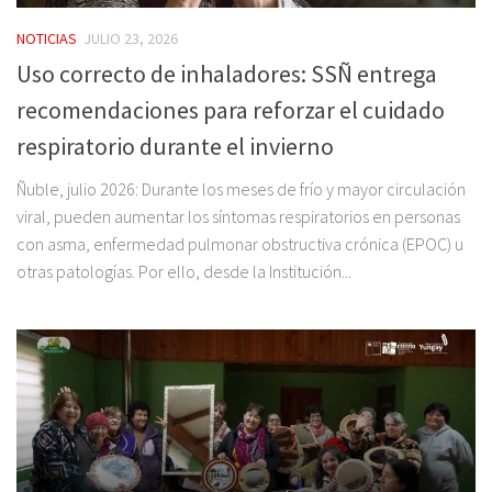
NOTICIAS
JULIO 23, 2026
Uso correcto de inhaladores: SSÑ entrega
recomendaciones para reforzar el cuidado
respiratorio durante el invierno
Ñuble, julio 2026: Durante los meses de frío y mayor circulación
viral, pueden aumentar los síntomas respiratorios en personas
con asma, enfermedad pulmonar obstructiva crónica (EPOC) u
otras patologías. Por ello, desde la Institución...