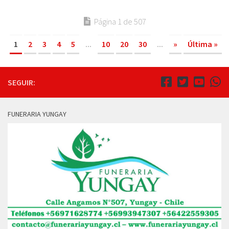
Página 1 de 507
1
2
3
4
5
...
10
20
30
...
»
Última »
SEGUIR:
FUNERARIA YUNGAY