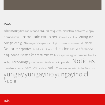
TAGS
adultos mayores
arauco
aniversario
basquetbol
biblioteca
biblioteca yungay
campanario
carabineros
cholguán
bomberos
chillan
cesfam
colegio cholguan
daem
colegio nueva esperanza
corfo
colegio divina pastora
Deporte
educacion
deportes
escuela fernando
dia del niño
dideco
baquedano
Eventos
feria costumbrista
gendarmeria
fiestas patrias
hospital
Noticias
liceo yungay
indap
municipalidad
medio ambiente
salud
pemuco
paneles arauco
taller
Turismo
prodemu
sercotec
sernatur
yungay
yungayino
yungayino.cl
Ñuble
MÁS