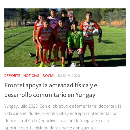
DEPORTE
/
NOTICIAS
/
SOCIAL
JULIO 9, 2026
Frontel apoya la actividad física y el
desarrollo comunitario en Yungay
Yungay, julio 2026: Con el objetivo de fomentar el deporte y la
vida sana en Ñuble, Frontel visitó y entregó implementación
deportiva al Club Deportivo La Unión de Yungay. En esta
oportunidad, la distribuidora aportó con guantes,...