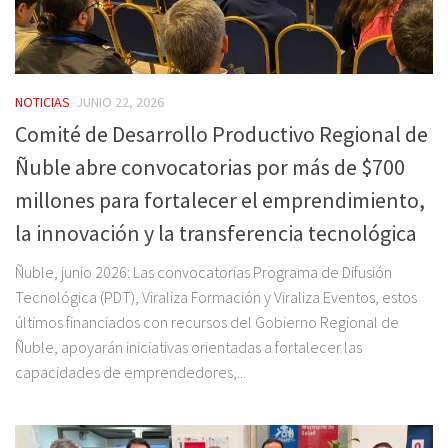
NOTICIAS
JUNIO 22, 2026
Comité de Desarrollo Productivo Regional de
Ñuble abre convocatorias por más de $700
millones para fortalecer el emprendimiento,
la innovación y la transferencia tecnológica
Ñuble, junio 2026: Las convocatorias Programa de Difusión
Tecnológica (PDT), Viraliza Formación y Viraliza Eventos, estos
últimos financiados con recursos del Gobierno Regional de
Ñuble, apoyarán iniciativas orientadas a fortalecer las
capacidades de emprendedores,...