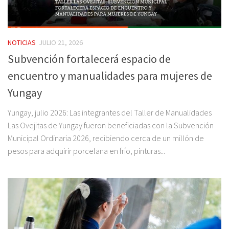
NOTICIAS
JULIO 21, 2026
Subvención fortalecerá espacio de
encuentro y manualidades para mujeres de
Yungay
Yungay, julio 2026: Las integrantes del Taller de Manualidades
Las Ovejitas de Yungay fueron beneficiadas con la Subvención
Municipal Ordinaria 2026, recibiendo cerca de un millón de
pesos para adquirir porcelana en frío, pinturas...