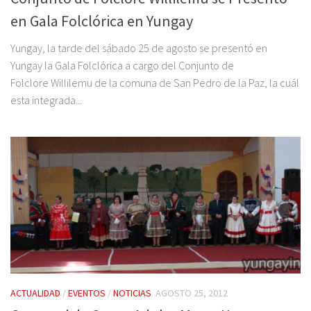
en Gala Folclórica en Yungay
Yungay, la tarde del sábado 25 de agosto se presentó en
Yungay la Gala Folclórica a cargo del Conjunto de
Folclore Willilemu de la comuna de San Pedro de la Paz, la cuál
esta integrada...
ACTUALIDAD
/
EVENTOS
/
NOTICIAS
AGOSTO 25, 2012