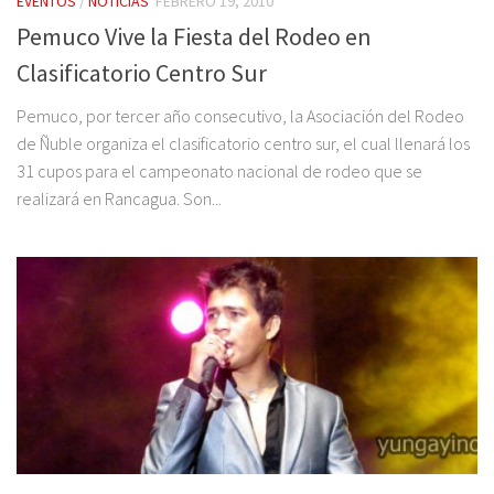
EVENTOS
/
NOTICIAS
FEBRERO 19, 2010
Pemuco Vive la Fiesta del Rodeo en
Clasificatorio Centro Sur
Pemuco, por tercer año consecutivo, la Asociación del Rodeo
de Ñuble organiza el clasificatorio centro sur, el cual llenará los
31 cupos para el campeonato nacional de rodeo que se
realizará en Rancagua. Son...