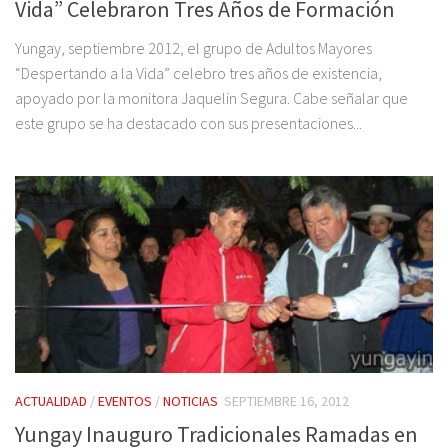
Vida” Celebraron Tres Años de Formación
Yungay, septiembre 2012, el grupo de Adultos Mayores
“Despertando a la Vida” celebro tres años de existencia,
apoyado por la monitora Jaquelin Segura. Cabe señalar que
este grupo se ha destacado con sus presentaciones...
ACTUALIDAD
/
EVENTOS
/
NOTICIAS
SEPTIEMBRE 16, 2012
Yungay Inauguro Tradicionales Ramadas en