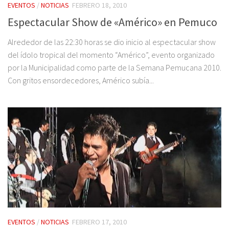
EVENTOS
/
NOTICIAS
FEBRERO 18, 2010
Espectacular Show de «Américo» en Pemuco
Alrededor de las 22:30 horas se dio inicio al espectacular show
del ídolo tropical del momento “Américo”, evento organizado
por la Municipalidad como parte de la Semana Pemucana 2010.
Con gritos ensordecedores, Américo subía...
EVENTOS
/
NOTICIAS
FEBRERO 17, 2010