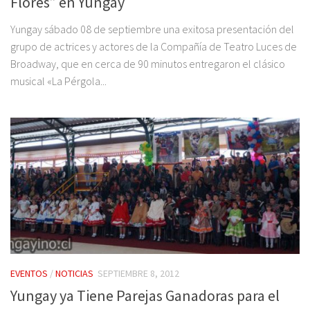
Flores” en Yungay
Yungay sábado 08 de septiembre una exitosa presentación del
grupo de actrices y actores de la Compañía de Teatro Luces de
Broadway, que en cerca de 90 minutos entregaron el clásico
musical «La Pérgola...
EVENTOS
/
NOTICIAS
SEPTIEMBRE 8, 2012
Yungay ya Tiene Parejas Ganadoras para el