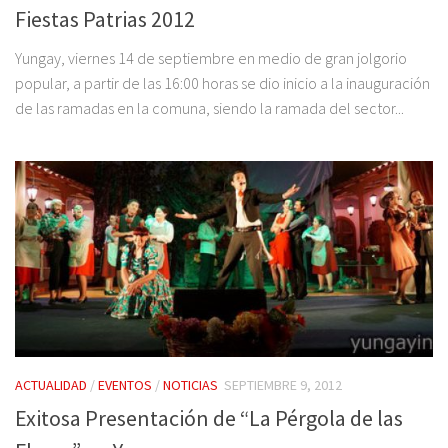
Fiestas Patrias 2012
Yungay, viernes 14 de septiembre en medio de gran jolgorio
popular, a partir de las 16:00 horas se dio inicio a la inauguración
de las ramadas en la comuna, siendo la ramada del sector...
ACTUALIDAD
/
EVENTOS
/
NOTICIAS
SEPTIEMBRE 9, 2012
Exitosa Presentación de “La Pérgola de las