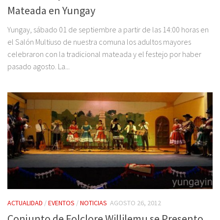
Mateada en Yungay
Yungay, sábado 01 de septiembre a partir de las 14:00 horas en
el Salón Multiuso de nuestra comuna los adultos mayores
celebraron con la tradicional mateada y el festejo por haber
pasado agosto. La...
ACTUALIDAD
/
EVENTOS
/
NOTICIAS
AGOSTO 26, 2012
Conjunto de Folclore Willilemu se Presento