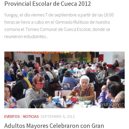
Provincial Escolar de Cueca 2012
Yungay, el día viernes 7 de septiembre a partir de las 16:00
horas se llevo a cabo en el Gimnasio Multiuso de nuestra
comuna el Torneo Comunal de Cueca Escolar, donde se
reunieron estudiantes...
EVENTOS
/
NOTICIAS
SEPTIEMBRE 4, 2012
Adultos Mayores Celebraron con Gran