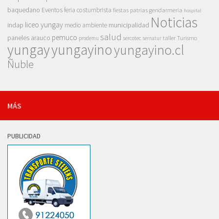
baquedano
Eventos
feria costumbrista
gendarmeria
fiestas patrias
hospital
Noticias
liceo yungay
indap
municipalidad
medio ambiente
salud
pemuco
paneles arauco
taller
Turismo
prodemu
sercotec
sernatur
yungay
yungayino
yungayino.cl
Ñuble
MÁS
PUBLICIDAD