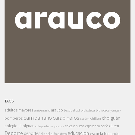
TAGS
adultos mayores
arauco
aniversario
basquetbol
biblioteca
biblioteca yungay
campanario
carabineros
cholguán
bomberos
chillan
cesfam
colegio cholguan
daem
colegio nueva esperanza
corfo
colegio divina pastora
Deporte
educacion
deportes
escuela fernando
dia del niño
dideco