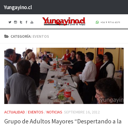
Yungayino.cl
Saltar al contenido
CATEGORÍA:
EVENTOS
ACTUALIDAD
/
EVENTOS
/
NOTICIAS
SEPTIEMBRE 16, 2012
Grupo de Adultos Mayores “Despertando a la