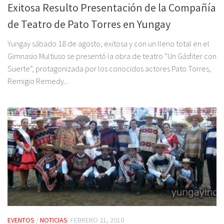
Exitosa Resulto Presentación de la Compañía
de Teatro de Pato Torres en Yungay
Yungay sábado 18 de agosto, exitosa y con un lleno total en el
Gimnasio Multiuso se presentó la obra de teatro “Un Gásfiter con
Suerte”, protagonizada por los conocidos actores Pato Torres,
Remigio Remedy...
EVENTOS
/
NOTICIAS
FEBRERO 21, 2010