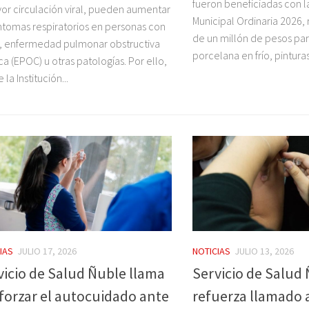
fueron beneficiadas con 
or circulación viral, pueden aumentar
Municipal Ordinaria 2026,
íntomas respiratorios en personas con
de un millón de pesos par
, enfermedad pulmonar obstructiva
porcelana en frío, pinturas.
ca (EPOC) u otras patologías. Por ello,
la Institución...
IAS
JULIO 17, 2026
NOTICIAS
JULIO 13, 2026
vicio de Salud Ñuble llama
Servicio de Salud
eforzar el autocuidado ante
refuerza llamado 