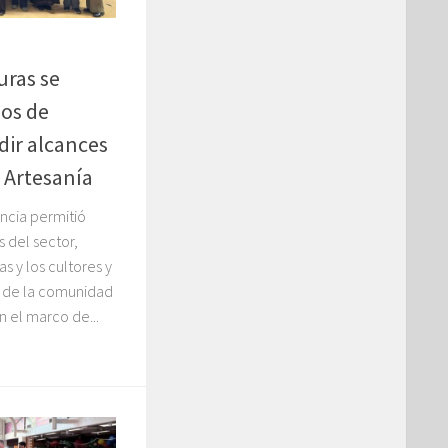
uras se
os de
dir alcances
 Artesanía
ancia permitió
s del sector,
s y los cultores y
n de la comunidad
n el marco de...