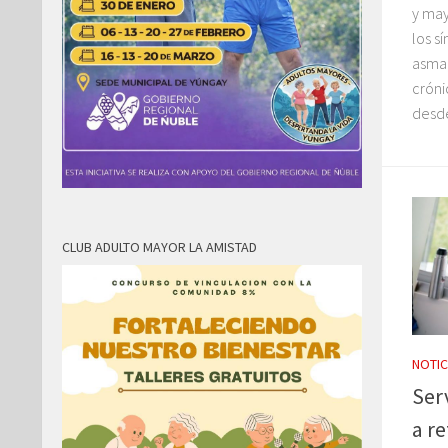
y may
los s
asma
cróni
desde 
CLUB ADULTO MAYOR LA AMISTAD
NOTIC
Ser
a r