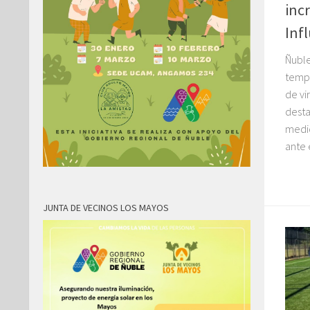
inc
Inf
Ñuble
tempo
de vi
desta
medi
ante 
JUNTA DE VECINOS LOS MAYOS