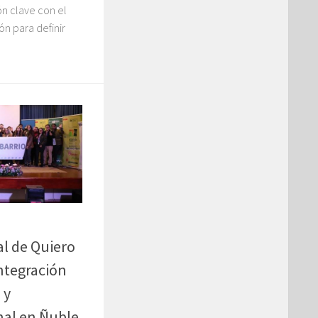
n clave con el
ón para definir
l de Quiero
integración
 y
nal en Ñuble