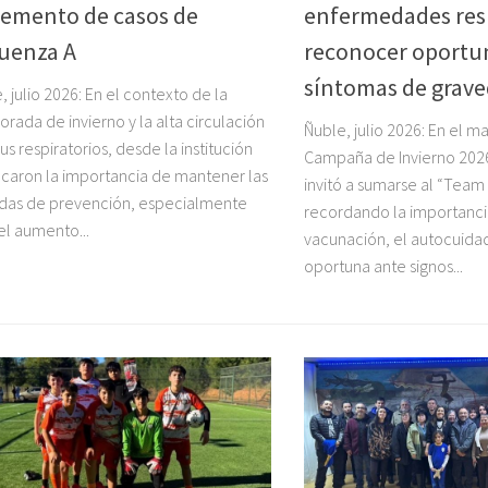
remento de casos de
enfermedades resp
luenza A
reconocer oportu
síntomas de grav
, julio 2026: En el contexto de la
rada de invierno y la alta circulación
Ñuble, julio 2026: En el m
rus respiratorios, desde la institución
Campaña de Invierno 2026,
caron la importancia de mantener las
invitó a sumarse al “Team
das de prevención, especialmente
recordando la importanci
el aumento...
vacunación, el autocuidad
oportuna ante signos...