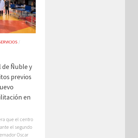
SERVICIOS
/
 de Ñuble y
tos previos
nuevo
ilitación en
era que el centro
rante el segundo
bernador Oscar