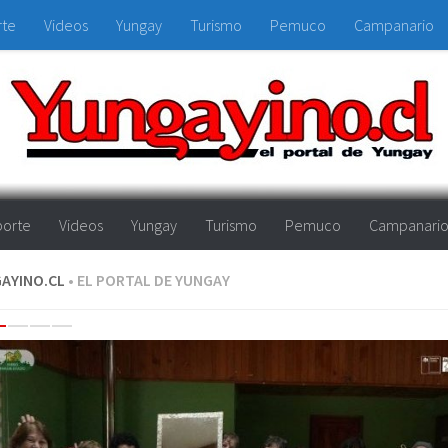
rte
Videos
Yungay
Turismo
Pemuco
Campanario
orte
Videos
Yungay
Turismo
Pemuco
Campanari
AYINO.CL
• EL PORTAL DE YUNGAY
evious
Next