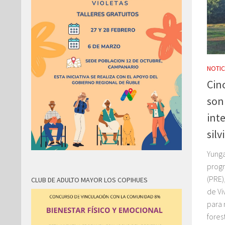
NOTIC
Cin
son
int
silv
Yunga
prog
(PRE)
CLUB DE ADULTO MAYOR LOS COPIHUES
de Vi
para 
fores