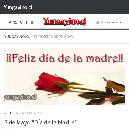
Yungayino.cl
Saltar al contenido
YUNGAYINO.CL
• EL PORTAL DE YUNGAY
NOTICIAS
MAYO 7, 2011
8 de Mayo “Día de la Madre”