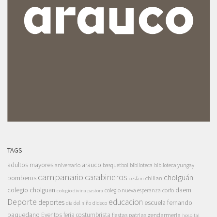
TAGS
adultos mayores
arauco
aniversario
basquetbol
biblioteca
biblioteca yungay
campanario
carabineros
cholguán
bomberos
chillan
cesfam
colegio cholguan
daem
colegio nueva esperanza
corfo
colegio divina pastora
Deporte
educacion
deportes
escuela fernando
dia del niño
dideco
baquedano
Eventos
feria costumbrista
gendarmeria
fiestas patrias
hospital