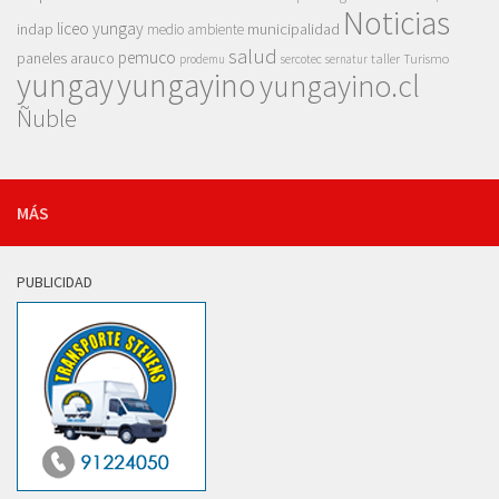
Noticias
liceo yungay
indap
municipalidad
medio ambiente
salud
pemuco
paneles arauco
taller
Turismo
prodemu
sercotec
sernatur
yungay
yungayino
yungayino.cl
Ñuble
MÁS
PUBLICIDAD