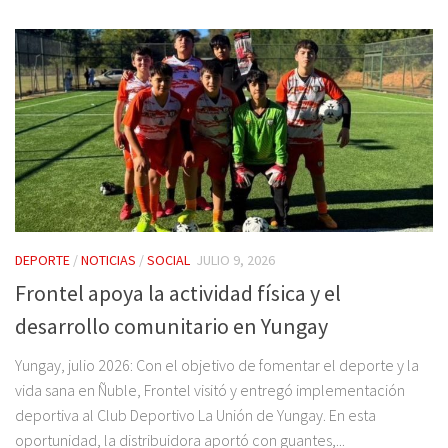
DEPORTE
/
NOTICIAS
/
SOCIAL
JULIO 9, 2026
Frontel apoya la actividad física y el
desarrollo comunitario en Yungay
Yungay, julio 2026: Con el objetivo de fomentar el deporte y la
vida sana en Ñuble, Frontel visitó y entregó implementación
deportiva al Club Deportivo La Unión de Yungay. En esta
oportunidad, la distribuidora aportó con guantes,...