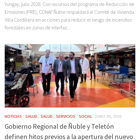
Yungay, julio 2026: Con recursos del programa de Reducción de
Emisiones (PRE), CONAF Ñuble respaldará al Comité de Vivienda
Villa Cordillera en acciones para reducir el riesgo de incendios
forestales en zonas de interfaz...
NOTICIAS
/
SALUD
/
SALUD
/
SERVICIOS
/
SOCIAL
JUNIO 30, 2026
Gobierno Regional de Ñuble y Teletón
definen hitos previos a la apertura del nuevo