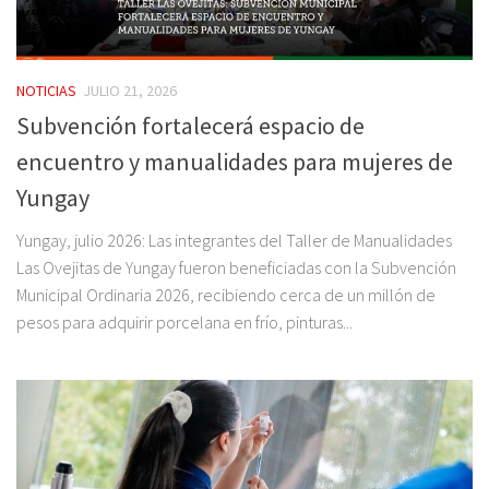
NOTICIAS
JULIO 21, 2026
Subvención fortalecerá espacio de
encuentro y manualidades para mujeres de
Yungay
Yungay, julio 2026: Las integrantes del Taller de Manualidades
Las Ovejitas de Yungay fueron beneficiadas con la Subvención
Municipal Ordinaria 2026, recibiendo cerca de un millón de
pesos para adquirir porcelana en frío, pinturas...