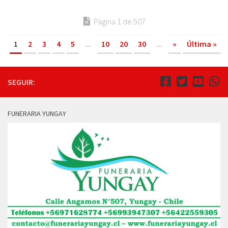
Página 1 de 507
1
2
3
4
5
...
10
20
30
...
»
Última »
SEGUIR:
FUNERARIA YUNGAY