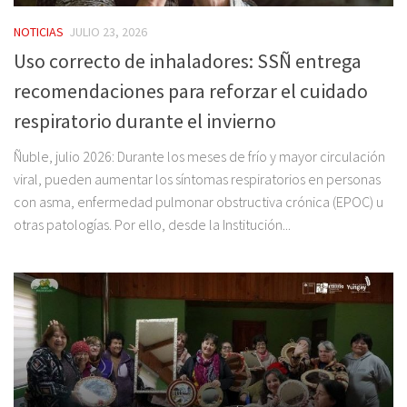
NOTICIAS
JULIO 23, 2026
Uso correcto de inhaladores: SSÑ entrega
recomendaciones para reforzar el cuidado
respiratorio durante el invierno
Ñuble, julio 2026: Durante los meses de frío y mayor circulación
viral, pueden aumentar los síntomas respiratorios en personas
con asma, enfermedad pulmonar obstructiva crónica (EPOC) u
otras patologías. Por ello, desde la Institución...