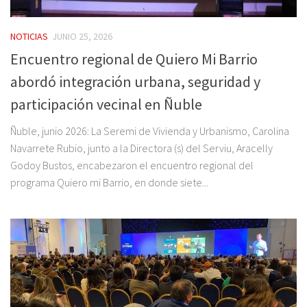
NOTICIAS
JUNIO 25, 2026
Encuentro regional de Quiero Mi Barrio
abordó integración urbana, seguridad y
participación vecinal en Ñuble
Ñuble, junio 2026: La Seremi de Vivienda y Urbanismo, Carolina
Navarrete Rubio, junto a la Directora (s) del Serviu, Aracelly
Godoy Bustos, encabezaron el encuentro regional del
programa Quiero mi Barrio, en donde siete...