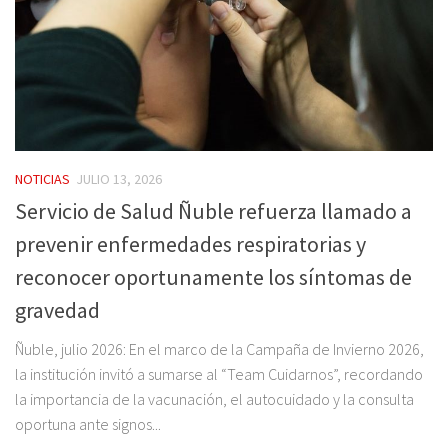
NOTICIAS
JULIO 13, 2026
Servicio de Salud Ñuble refuerza llamado a
prevenir enfermedades respiratorias y
reconocer oportunamente los síntomas de
gravedad
Ñuble, julio 2026: En el marco de la Campaña de Invierno 2026,
la institución invitó a sumarse al “Team Cuidarnos”, recordando
la importancia de la vacunación, el autocuidado y la consulta
oportuna ante signos...