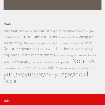
TAGS
adultos mayores
arauco
aniversario
basquetbol
biblioteca
biblioteca yungay
campanario
carabineros
cholguán
bomberos
chillan
cesfam
colegio cholguan
daem
colegio nueva esperanza
corfo
colegio divina pastora
Deporte
educacion
deportes
escuela fernando
dia del niño
dideco
baquedano
Eventos
feria costumbrista
gendarmeria
fiestas patrias
hospital
Noticias
liceo yungay
indap
municipalidad
medio ambiente
salud
pemuco
paneles arauco
taller
Turismo
prodemu
sercotec
sernatur
yungay
yungayino
yungayino.cl
Ñuble
MÁS