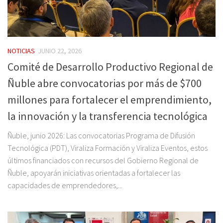
NOTICIAS
JUNIO 22, 2026
Comité de Desarrollo Productivo Regional de
Ñuble abre convocatorias por más de $700
millones para fortalecer el emprendimiento,
la innovación y la transferencia tecnológica
Ñuble, junio 2026: Las convocatorias Programa de Difusión
Tecnológica (PDT), Viraliza Formación y Viraliza Eventos, estos
últimos financiados con recursos del Gobierno Regional de
Ñuble, apoyarán iniciativas orientadas a fortalecer las
capacidades de emprendedores,...