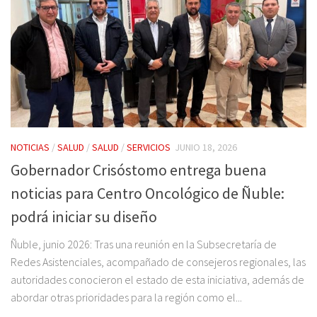
NOTICIAS
/
SALUD
/
SALUD
/
SERVICIOS
JUNIO 18, 2026
Gobernador Crisóstomo entrega buena
noticias para Centro Oncológico de Ñuble:
podrá iniciar su diseño
Ñuble, junio 2026: Tras una reunión en la Subsecretaría de
Redes Asistenciales, acompañado de consejeros regionales, las
autoridades conocieron el estado de esta iniciativa, además de
abordar otras prioridades para la región como el...