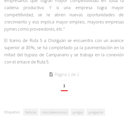
empresarios que logran mayor competitividad en toda la
cadena productiva. Y si una empresa logra mayor
competitividad, se le abren nuevas oportunidades de
crecimiento y eso implica mayor empleo, mayores empresas
pymes como proveedores, etc.”
El tramo de Ruta 5 a Cholguán se encuentra con un avance
superior al 85%, se ha completado ya la pavimentación en la
mitad del bypass de Campanario y se trabaja en la conexión
con el enlace de Ruta 5.
Página 1 de 1
1
Etiquetas:
Noticias
ruta cabrero conce
yungay
yungayino