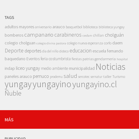
TAGS
adultos mayores
arauco
aniversario
basquetbol
biblioteca
biblioteca yungay
campanario
carabineros
cholguán
bomberos
chillan
cesfam
colegio cholguan
daem
colegio nueva esperanza
corfo
colegio divina pastora
Deporte
educacion
deportes
escuela fernando
dia del niño
dideco
baquedano
Eventos
feria costumbrista
gendarmeria
fiestas patrias
hospital
Noticias
liceo yungay
indap
municipalidad
medio ambiente
salud
pemuco
paneles arauco
taller
Turismo
prodemu
sercotec
sernatur
yungay
yungayino
yungayino.cl
Ñuble
MÁS
PUBLICIDAD