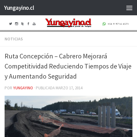
Yungayino.cl
Saltar al contenido
NOTICIAS
Ruta Concepción – Cabrero Mejorará
Competitividad Reduciendo Tiempos de Viaje
y Aumentando Seguridad
POR
YUNGAYINO
· PUBLICADA
MARZO 17, 2014