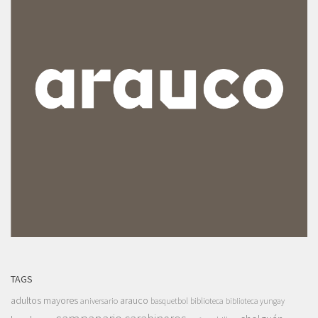
TAGS
adultos mayores
arauco
aniversario
basquetbol
biblioteca
biblioteca yungay