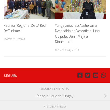
Reunión Regional De LA Red
Yungayinos (as) Asistieron a
De Turismo
Despedida de Deportista Juan
Quijada, Quien Viaja a
MAYO 25, 2024
Dinamarca
MARZO 24, 2019
SEGUIR:
SIGUIENTE HISTORIA
Plaza Iquique de Yungay
HISTORIA PREVIA