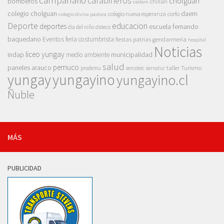
campanario
carabineros
cholguán
bomberos
chillan
cesfam
colegio cholguan
daem
colegio nueva esperanza
corfo
colegio divina pastora
Deporte
educacion
deportes
escuela fernando
dia del niño
dideco
baquedano
Eventos
feria costumbrista
gendarmeria
fiestas patrias
hospital
Noticias
liceo yungay
indap
municipalidad
medio ambiente
salud
pemuco
paneles arauco
taller
Turismo
prodemu
sercotec
sernatur
yungay
yungayino
yungayino.cl
Ñuble
MÁS
PUBLICIDAD