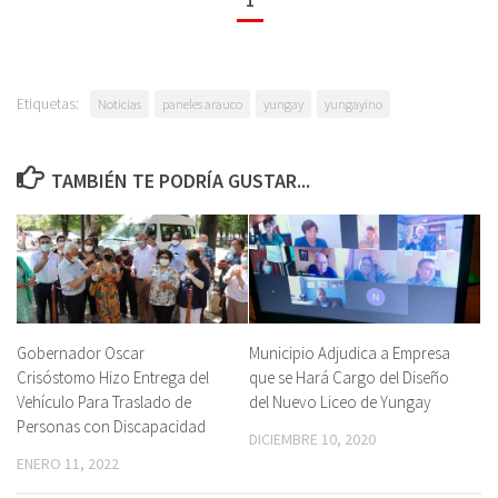
1
Etiquetas:
Noticias
paneles arauco
yungay
yungayino
TAMBIÉN TE PODRÍA GUSTAR...
Gobernador Oscar
Municipio Adjudica a Empresa
Crisóstomo Hizo Entrega del
que se Hará Cargo del Diseño
Vehículo Para Traslado de
del Nuevo Liceo de Yungay
Personas con Discapacidad
DICIEMBRE 10, 2020
ENERO 11, 2022