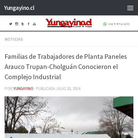
Yungayino.cl
Saltar al contenido
NOTICIAS
Familias de Trabajadores de Planta Paneles
Arauco Trupan-Cholguán Conocieron el
Complejo Industrial
POR
YUNGAYINO
· PUBLICADA
JULIO 20, 2014