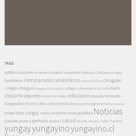
TAGS
adultos mayores
arauco
aniversario
basquetbol
biblioteca
biblioteca yungay
campanario
carabineros
cholguán
bomberos
chillan
cesfam
colegio cholguan
daem
colegio nueva esperanza
corfo
colegio divina pastora
Deporte
educacion
deportes
escuela fernando
dia del niño
dideco
baquedano
Eventos
feria costumbrista
gendarmeria
fiestas patrias
hospital
Noticias
liceo yungay
indap
municipalidad
medio ambiente
salud
pemuco
paneles arauco
taller
Turismo
prodemu
sercotec
sernatur
yungay
yungayino
yungayino.cl