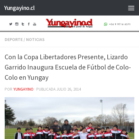
Yungayino.cl
Saltar al contenido
DEPORTE
/
NOTICIAS
Con la Copa Libertadores Presente, Lizardo
Garrido Inaugura Escuela de Fútbol de Colo-
Colo en Yungay
POR
YUNGAYINO
· PUBLICADA
JULIO 26, 2014