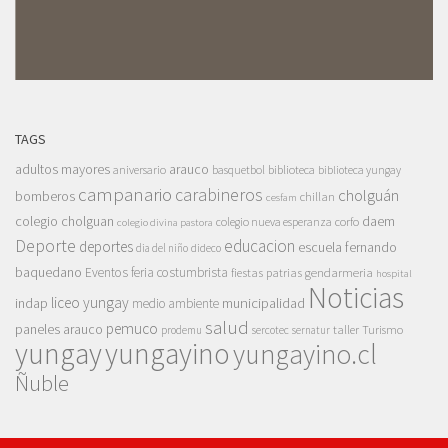
TAGS
adultos mayores
arauco
aniversario
basquetbol
biblioteca
biblioteca yungay
campanario
carabineros
cholguán
bomberos
chillan
cesfam
colegio cholguan
daem
colegio nueva esperanza
corfo
colegio divina pastora
Deporte
educacion
deportes
escuela fernando
dia del niño
dideco
baquedano
Eventos
feria costumbrista
gendarmeria
fiestas patrias
hospital
Noticias
liceo yungay
indap
municipalidad
medio ambiente
salud
pemuco
paneles arauco
taller
Turismo
prodemu
sercotec
sernatur
yungay
yungayino
yungayino.cl
Ñuble