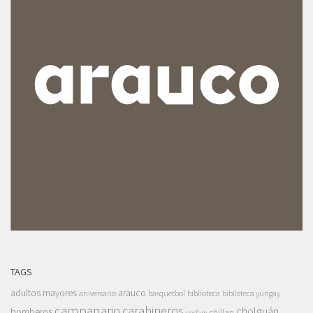
TAGS
adultos mayores
arauco
aniversario
basquetbol
biblioteca
biblioteca yungay
campanario
carabineros
cholguán
bomberos
chillan
cesfam