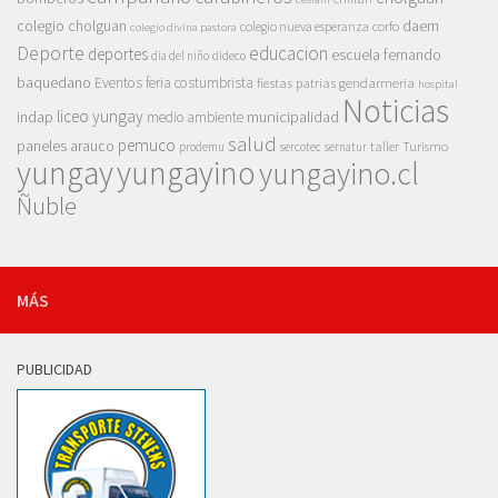
colegio cholguan
daem
colegio nueva esperanza
corfo
colegio divina pastora
Deporte
educacion
deportes
escuela fernando
dia del niño
dideco
baquedano
Eventos
feria costumbrista
gendarmeria
fiestas patrias
hospital
Noticias
liceo yungay
indap
municipalidad
medio ambiente
salud
pemuco
paneles arauco
taller
Turismo
prodemu
sercotec
sernatur
yungay
yungayino
yungayino.cl
Ñuble
MÁS
PUBLICIDAD