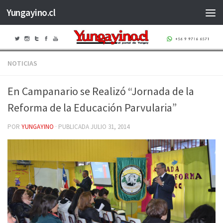
Yungayino.cl
Saltar al contenido
NOTICIAS
En Campanario se Realizó “Jornada de la
Reforma de la Educación Parvularia”
POR
YUNGAYINO
· PUBLICADA
JULIO 31, 2014