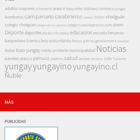
adultos mayores
arauco
aniversario
basquetbol
biblioteca
biblioteca yungay
campanario
carabineros
cholguán
bomberos
chillan
cesfam
colegio cholguan
daem
colegio nueva esperanza
corfo
colegio divina pastora
Deporte
educacion
deportes
escuela fernando
dia del niño
dideco
baquedano
Eventos
feria costumbrista
gendarmeria
fiestas patrias
hospital
Noticias
liceo yungay
indap
municipalidad
medio ambiente
salud
pemuco
paneles arauco
taller
Turismo
prodemu
sercotec
sernatur
yungay
yungayino
yungayino.cl
Ñuble
MÁS
PUBLICIDAD