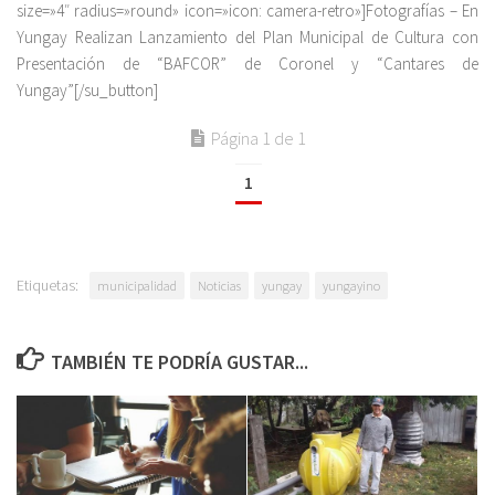
size=»4″ radius=»round» icon=»icon: camera-retro»]Fotografías – En
Yungay Realizan Lanzamiento del Plan Municipal de Cultura con
Presentación de “BAFCOR” de Coronel y “Cantares de
Yungay”[/su_button]
Página 1 de 1
1
Etiquetas:
municipalidad
Noticias
yungay
yungayino
TAMBIÉN TE PODRÍA GUSTAR...