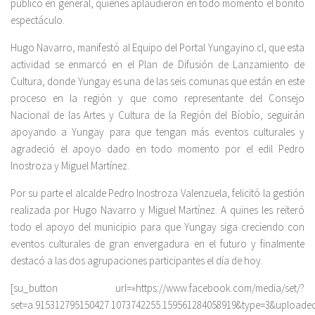
público en general, quienes aplaudieron en todo momento el bonito
espectáculo.
Hugo Navarro, manifestó al Equipo del Portal Yungayino.cl, que esta
actividad se enmarcó en el Plan de Difusión de Lanzamiento de
Cultura, donde Yungay es una de las seis comunas que están en este
proceso en la región y que como representante del Consejo
Nacional de las Artes y Cultura de la Región del Bíobío, seguirán
apoyando a Yungay para que tengan más eventos culturales y
agradeció el apoyo dado en todo momento por el edil Pedro
Inostroza y Miguel Martínez.
Por su parte el alcalde Pedro Inostroza Valenzuela, felicitó la gestión
realizada por Hugo Navarro y Miguel Martínez. A quines les reiteró
todo el apoyo del municipio para que Yungay siga creciendo con
eventos culturales de gran envergadura en el futuro y finalmente
destacó a las dos agrupaciones participantes el día de hoy.
[su_button url=»https://www.facebook.com/media/set/?
set=a.915312795150427.1073742255.159561284058919&type=3&uploade