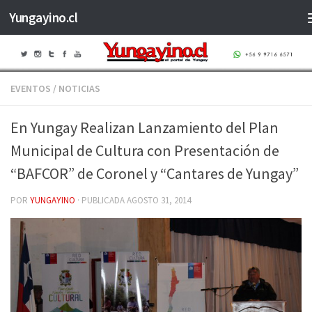
Yungayino.cl
Saltar al contenido
EVENTOS
/
NOTICIAS
En Yungay Realizan Lanzamiento del Plan
Municipal de Cultura con Presentación de
“BAFCOR” de Coronel y “Cantares de Yungay”
POR
YUNGAYINO
· PUBLICADA
AGOSTO 31, 2014