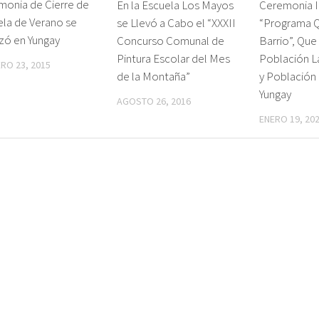
monia de Cierre de
En la Escuela Los Mayos
Ceremonia I
la de Verano se
se Llevó a Cabo el “XXXII
“Programa Q
zó en Yungay
Concurso Comunal de
Barrio”, Que
Pintura Escolar del Mes
Población L
RO 23, 2015
de la Montaña”
y Población
Yungay
AGOSTO 26, 2016
ENERO 19, 20