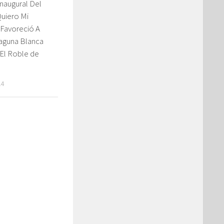
naugural Del
uiero Mi
 Favoreció A
aguna Blanca
 El Roble de
24