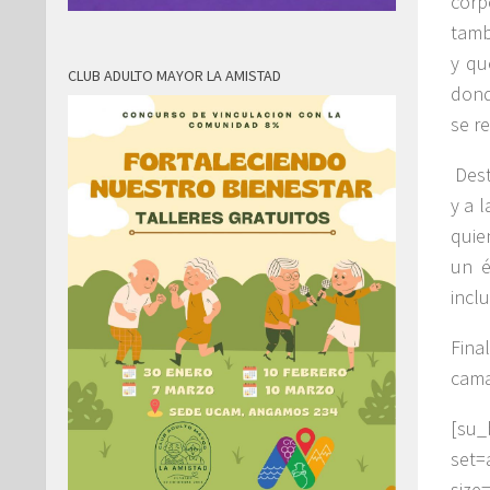
corp
tamb
y qu
CLUB ADULTO MAYOR LA AMISTAD
dond
se r
Dest
y a 
quie
un é
inclu
Fina
cama
[su
set=
size