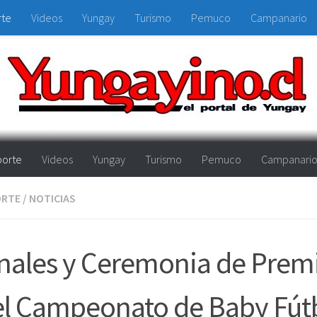
rte
Videos
Yungay
Turismo
Pemuco
Campanario
orte
Videos
Yungay
Turismo
Pemuco
Campanari
ORTE
/
NOTICIAS
nales y Ceremonia de Prem
el Campeonato de Baby Fút