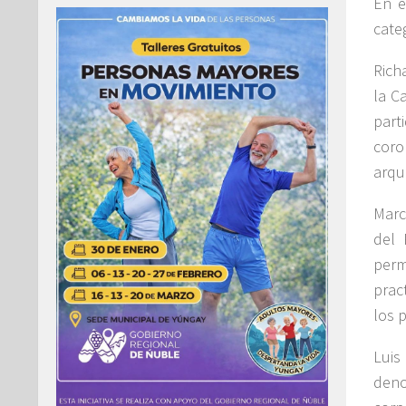
En e
cate
Rich
la C
part
coro
arqu
Marc
del 
perm
prac
los p
Luis
deno