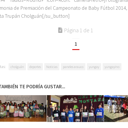
monia de Premiación del Campeonato de Baby Fútbol 2014,
ta Trupán Cholguán[/su_button]
Página 1 de 1
1
tas:
cholguán
deportes
Noticias
paneles arauco
yungay
yungayino
TAMBIÉN TE PODRÍA GUSTAR...