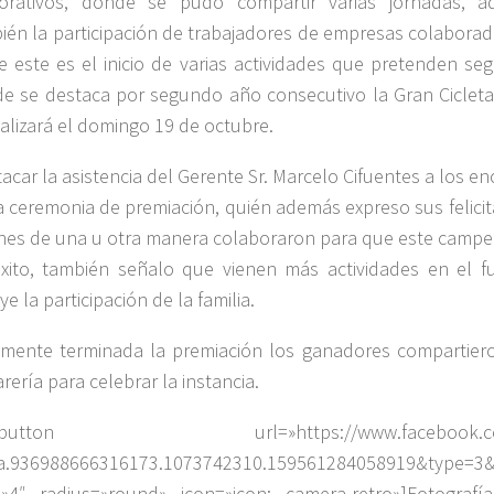
orativos, donde se pudo compartir varias jornadas, 
ién la participación de trabajadores de empresas colaborad
e este es el inicio de varias actividades que pretenden seg
e se destaca por segundo año consecutivo la Gran Cicleta
ealizará el domingo 19 de octubre.
acar la asistencia del Gerente Sr. Marcelo Cifuentes a los en
la ceremonia de premiación, quién además expreso sus felici
nes de una u otra manera colaboraron para que este campe
xito, también señalo que vienen más actividades en el 
ye la participación de la familia.
lmente terminada la premiación los ganadores compartie
rería para celebrar la instancia.
_button url=»https://www.facebook.com/
a.936988666316173.1073742310.159561284058919&type=3
=»4″ radius=»round» icon=»icon: camera-retro»]Fotograf