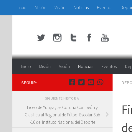
Inicio
Misión
Visión
Noticias
Eventos
Depo
Saltar al contenido
Inicio
Misión
Visión
Noticias
Eventos
Dep
SEGUIR:
DEP
SIGUIENTE HISTORIA
Fi
Liceo de Yungay se Corona Campeón y
Clasifica al Regional de Fútbol Escolar Sub
-16 del Instituto Nacional del Deporte
d