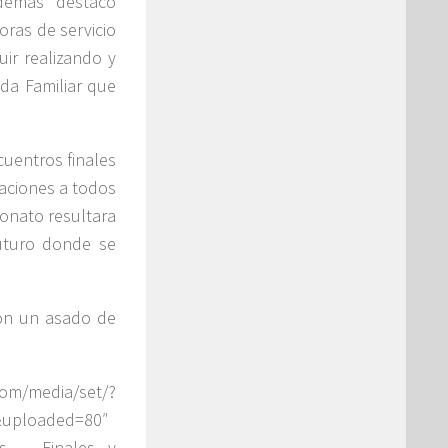
además destacó
oras de servicio
uir realizando y
da Familiar que
cuentros finales
taciones a todos
onato resultara
futuro donde se
ron un asado de
media/set/?
&uploaded=80″
ías – Finales y