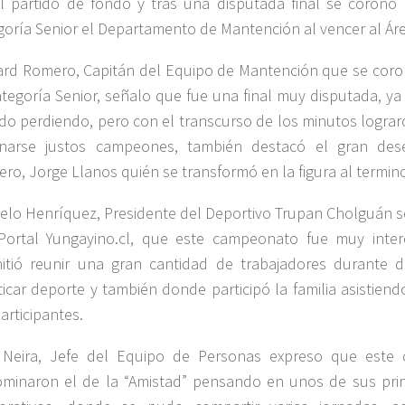
l partido de fondo y tras una disputada final se coron
goría Senior el Departamento de Mantención al vencer al Ár
ard Romero, Capitán del Equipo de Mantención que se co
ategoría Senior, señalo que fue una final muy disputada, ya 
ido perdiendo, pero con el transcurso de los minutos logra
narse justos campeones, también destacó el gran de
ero, Jorge Llanos quién se transformó en la figura al termino
elo Henríquez, Presidente del Deportivo Trupan Cholguán s
Portal Yungayino.cl, que este campeonato fue muy inter
itió reunir una gran cantidad de trabajadores durante 
ticar deporte y también donde participó la familia asistien
articipantes.
 Neira, Jefe del Equipo de Personas expreso que este
minaron el de la “Amistad” pensando en unos de sus prin