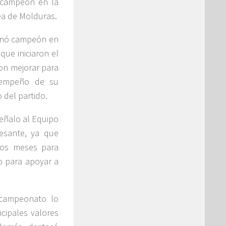
ó campeón en la
ea de Molduras.
ronó campeón en
que iniciaron el
ron mejorar para
sempeño de su
 del partido.
eñalo al Equipo
esante, ya que
dos meses para
do para apoyar a
 campeonato lo
cipales valores