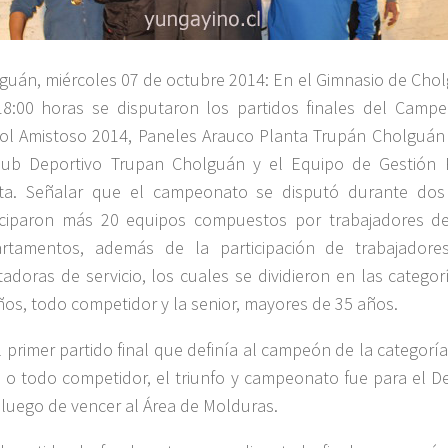
guán, miércoles 07 de octubre 2014: En el Gimnasio de Chol
18:00 horas se disputaron los partidos finales del Cam
ol Amistoso 2014, Paneles Arauco Planta Trupán Cholguán
lub Deportivo Trupan Cholguán y el Equipo de Gestión 
ta. Señalar que el campeonato se disputó durante do
iciparon más 20 equipos compuestos por trabajadores de
rtamentos, además de la participación de trabajador
tadoras de servicio, los cuales se dividieron en las categ
ños, todo competidor y la senior, mayores de 35 años.
l primer partido final que definía al campeón de la categor
 o todo competidor, el triunfo y campeonato fue para el 
luego de vencer al Área de Molduras.