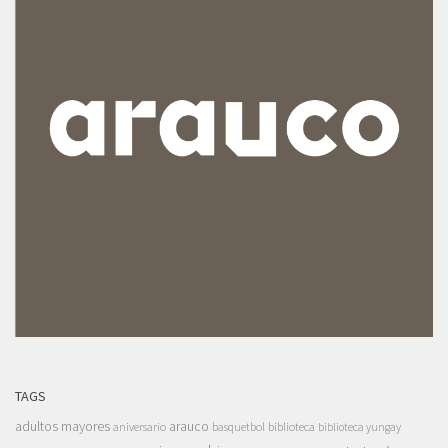
TAGS
adultos mayores
arauco
aniversario
basquetbol
biblioteca
biblioteca yungay