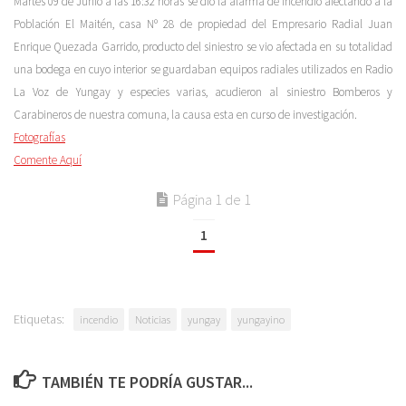
Martes 09 de Junio a las 16:32 horas se dio la alarma de incendio afectando a la
Población El Maitén, casa Nº 28 de propiedad del Empresario Radial Juan
Enrique Quezada Garrido, producto del siniestro se vio afectada en su totalidad
una bodega en cuyo interior se guardaban equipos radiales utilizados en Radio
La Voz de Yungay y especies varias, acudieron al siniestro Bomberos y
Carabineros de nuestra comuna, la causa esta en curso de investigación.
Fotografías
Comente Aquí
Página 1 de 1
1
Etiquetas:
incendio
Noticias
yungay
yungayino
TAMBIÉN TE PODRÍA GUSTAR...