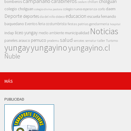
campanario
carabineros
cholguán
bomberos
chillan
cesfam
colegio cholguan
daem
colegio nueva esperanza
corfo
colegio divina pastora
Deporte
educacion
deportes
escuela fernando
dia del niño
dideco
baquedano
Eventos
feria costumbrista
gendarmeria
fiestas patrias
hospital
Noticias
liceo yungay
indap
municipalidad
medio ambiente
salud
pemuco
paneles arauco
taller
Turismo
prodemu
sercotec
sernatur
yungay
yungayino
yungayino.cl
Ñuble
MÁS
PUBLICIDAD