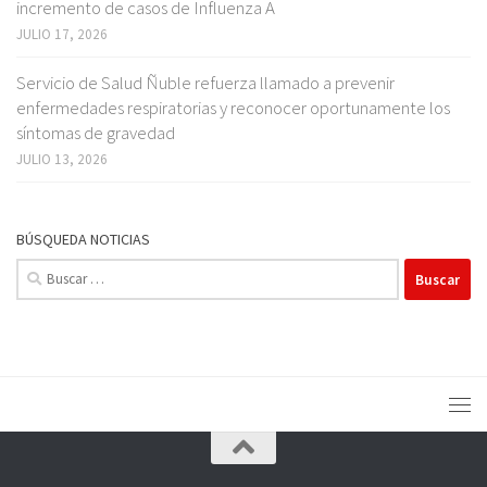
incremento de casos de Influenza A
JULIO 17, 2026
Servicio de Salud Ñuble refuerza llamado a prevenir
enfermedades respiratorias y reconocer oportunamente los
síntomas de gravedad
JULIO 13, 2026
BÚSQUEDA NOTICIAS
Buscar: