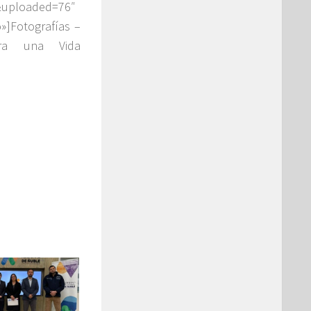
&uploaded=76″
o»]Fotografías –
ra una Vida