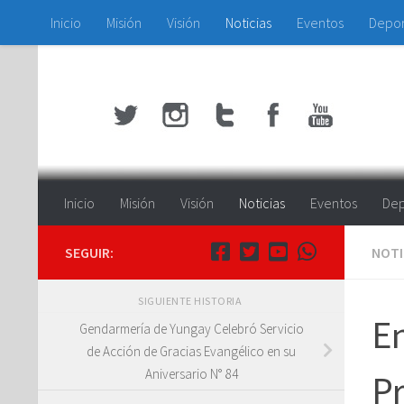
Inicio
Misión
Visión
Noticias
Eventos
Depo
Saltar al contenido
Inicio
Misión
Visión
Noticias
Eventos
Dep
SEGUIR:
NOTI
SIGUIENTE HISTORIA
En
Gendarmería de Yungay Celebró Servicio
de Acción de Gracias Evangélico en su
Aniversario N° 84
Pr