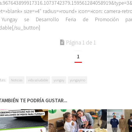
a.967643899917316.1073742379.159561284058919&type=3
et=»blank» size=»4″ radius=»round» icon=»icon: camera-retr
Yungay se Desarrollo Feria de Promoción pa
dable[/su_button]
Página 1 de 1
1
tas:
Noticias
vida saludable
yungay
yungayino
TAMBIÉN TE PODRÍA GUSTAR...