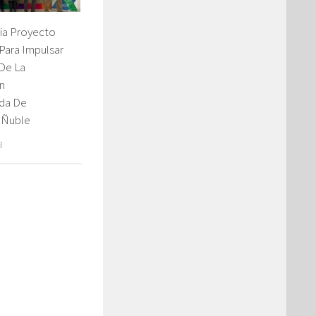
ia Proyecto
Para Impulsar
 De La
n
ada De
n Ñuble
3