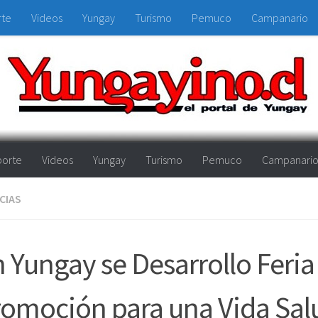
rte
Videos
Yungay
Turismo
Pemuco
Campanario
orte
Videos
Yungay
Turismo
Pemuco
Campanari
CIAS
 Yungay se Desarrollo Feria
omoción para una Vida Sal