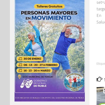
set=
targ
En 
Salu
Etique