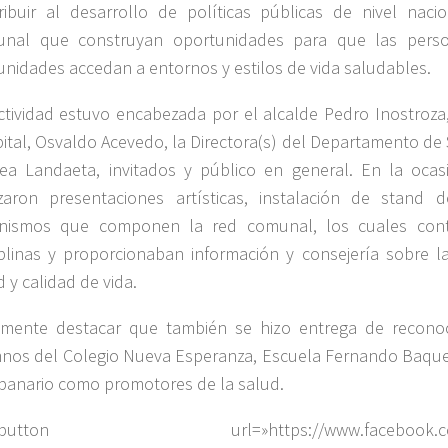
ribuir al desarrollo de políticas públicas de nivel nacio
nal que construyan oportunidades para que las person
nidades accedan a entornos y estilos de vida saludables.
ctividad estuvo encabezada por el alcalde Pedro Inostroza,
ital, Osvaldo Acevedo, la Directora(s) del Departamento de
ea Landaeta, invitados y público en general. En la oca
izaron presentaciones artísticas, instalación de stand d
nismos que componen la red comunal, los cuales cont
iplinas y proporcionaban información y consejería sobre 
d y calidad de vida.
lmente destacar que también se hizo entrega de reconoc
nos del Colegio Nueva Esperanza, Escuela Fernando Baque
anario como promotores de la salud.
_button url=»https://www.facebook.com/