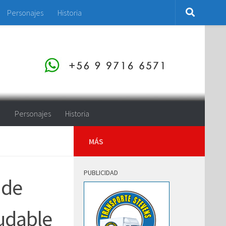
Personajes
Historia
o
Personajes
Historia
MÁS
PUBLICIDAD
 de
udable