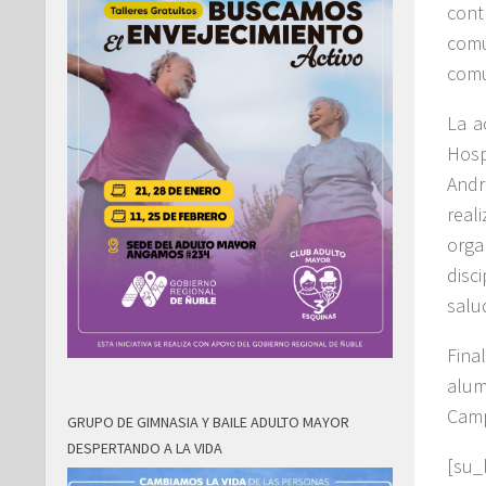
cont
comu
comu
La a
Hosp
Andr
real
orga
disc
salu
Fina
alum
Camp
GRUPO DE GIMNASIA Y BAILE ADULTO MAYOR
DESPERTANDO A LA VIDA
[su