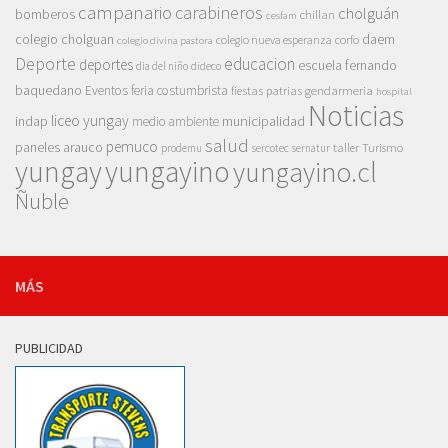
campanario
carabineros
cholguán
bomberos
chillan
cesfam
colegio cholguan
daem
colegio nueva esperanza
corfo
colegio divina pastora
Deporte
educacion
deportes
escuela fernando
dia del niño
dideco
baquedano
Eventos
feria costumbrista
gendarmeria
fiestas patrias
hospital
Noticias
liceo yungay
indap
municipalidad
medio ambiente
salud
pemuco
paneles arauco
taller
Turismo
prodemu
sercotec
sernatur
yungay
yungayino
yungayino.cl
Ñuble
MÁS
PUBLICIDAD