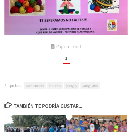
Página 1 de 1
1
Etiquetas:
campanario
Noticias
yungay
yungayino
TAMBIÉN TE PODRÍA GUSTAR...