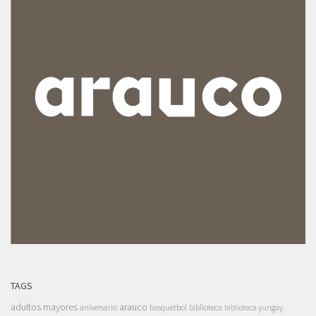
TAGS
adultos mayores
arauco
aniversario
basquetbol
biblioteca
biblioteca yungay