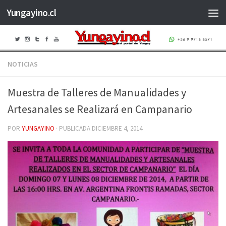
Yungayino.cl
Saltar al contenido
NOTICIAS
Muestra de Talleres de Manualidades y
Artesanales se Realizará en Campanario
POR
YUNGAYINO
· PUBLICADA
DICIEMBRE 4, 2014