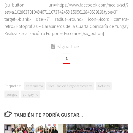
[su_button url=»https://www.facebook.com/media/set/?
set=a.1028637010484671.1073742458.159561284058919&type=3″
target=»blank» size=»7″ radius=»round» icon=»icon: camera-
retro»]Fotografías – Carabineros de la Cuarta Comisaría de Yungay
Realiza Fiscalización a Furgones Escolares[/su_button]
Página 1 de 1
1
Etiquetas:
carabineros
fiscalizacion furgones escolares
Noticias
yungay
yungayino
TAMBIÉN TE PODRÍA GUSTAR...