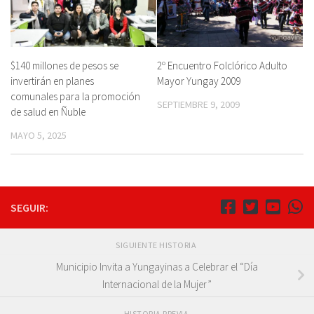
$140 millones de pesos se
2º Encuentro Folclórico Adulto
invertirán en planes
Mayor Yungay 2009
comunales para la promoción
SEPTIEMBRE 9, 2009
de salud en Ñuble
MAYO 5, 2025
SEGUIR:
SIGUIENTE HISTORIA
Municipio Invita a Yungayinas a Celebrar el “Día
Internacional de la Mujer”
HISTORIA PREVIA