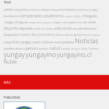
TAGS
adultos mayores
arauco
aniversario
basquetbol
biblioteca
biblioteca yungay
campanario
carabineros
cholguán
bomberos
chillan
cesfam
colegio cholguan
daem
colegio nueva esperanza
corfo
colegio divina pastora
Deporte
educacion
deportes
escuela fernando
dia del niño
dideco
baquedano
Eventos
feria costumbrista
gendarmeria
fiestas patrias
hospital
Noticias
liceo yungay
indap
municipalidad
medio ambiente
salud
pemuco
paneles arauco
taller
Turismo
prodemu
sercotec
sernatur
yungay
yungayino
yungayino.cl
Ñuble
MÁS
PUBLICIDAD