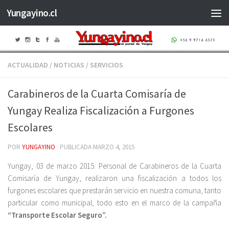
Yungayino.cl
Saltar al contenido
ACTUALIDAD
/
NOTICIAS
/
SERVICIOS
Carabineros de la Cuarta Comisaría de
Yungay Realiza Fiscalización a Furgones
Escolares
POR
YUNGAYINO
· PUBLICADA
MARZO 4, 2015
Yungay, 03 de marzo 2015: Personal de Carabineros de la Cuarta
Comisaría de Yungay, realizaron una fiscalización a todos los
furgones escolares que prestarán servicio en nuestra comuna, tanto
particular como municipal, todo esto en el marco de la campaña
“Transporte Escolar Seguro”.