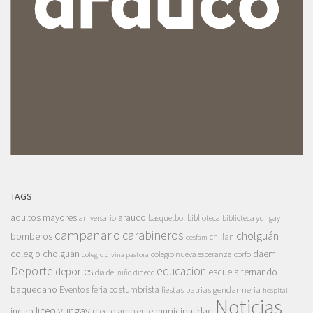
TAGS
adultos mayores
arauco
aniversario
basquetbol
biblioteca
biblioteca yungay
campanario
carabineros
cholguán
bomberos
chillan
cesfam
colegio cholguan
daem
colegio nueva esperanza
corfo
colegio divina pastora
Deporte
educacion
deportes
escuela fernando
dia del niño
dideco
baquedano
Eventos
feria costumbrista
gendarmeria
fiestas patrias
hospital
Noticias
liceo yungay
indap
municipalidad
medio ambiente