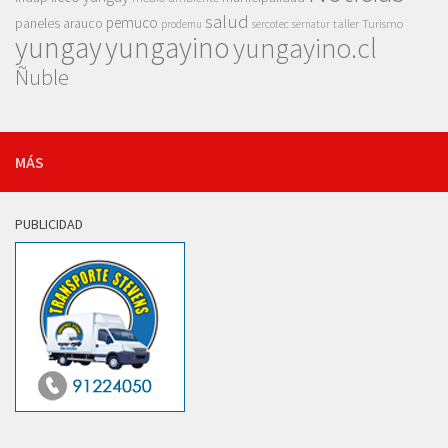
salud
pemuco
paneles arauco
taller
Turismo
prodemu
sercotec
sernatur
yungay
yungayino
yungayino.cl
Ñuble
MÁS
PUBLICIDAD