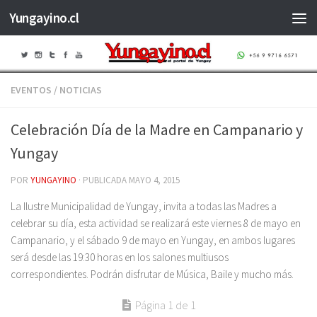
Yungayino.cl
Saltar al contenido
EVENTOS
/
NOTICIAS
Celebración Día de la Madre en Campanario y
Yungay
POR
YUNGAYINO
· PUBLICADA
MAYO 4, 2015
La Ilustre Municipalidad de Yungay, invita a todas las Madres a
celebrar su día, esta actividad se realizará este viernes 8 de mayo en
Campanario, y el sábado 9 de mayo en Yungay, en ambos lugares
será desde las 19:30 horas en los salones multiusos
correspondientes. Podrán disfrutar de Música, Baile y mucho más.
Página 1 de 1