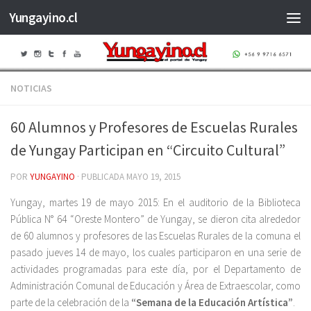
Yungayino.cl
Saltar al contenido
NOTICIAS
60 Alumnos y Profesores de Escuelas Rurales
de Yungay Participan en “Circuito Cultural”
POR
YUNGAYINO
· PUBLICADA
MAYO 19, 2015
Yungay, martes 19 de mayo 2015: En el auditorio de la Biblioteca
Pública N° 64 “Oreste Montero” de Yungay, se dieron cita alrededor
de 60 alumnos y profesores de las Escuelas Rurales de la comuna el
pasado jueves 14 de mayo, los cuales participaron en una serie de
actividades programadas para este día, por el Departamento de
Administración Comunal de Educación y Área de Extraescolar, como
parte de la celebración de la
“Semana de la Educación Artística”
.