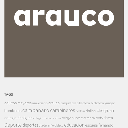
TAGS
adultos mayores
arauco
aniversario
basquetbol
biblioteca
biblioteca yungay
campanario
carabineros
cholguán
bomberos
chillan
cesfam
colegio cholguan
daem
colegio nueva esperanza
corfo
colegio divina pastora
Deporte
educacion
deportes
escuela fernando
dia del niño
dideco