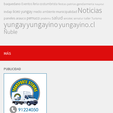
baquedano
Eventos
feria costumbrista
gendarmeria
fiestas patrias
hospital
Noticias
liceo yungay
indap
municipalidad
medio ambiente
salud
pemuco
paneles arauco
taller
Turismo
prodemu
sercotec
sernatur
yungay
yungayino
yungayino.cl
Ñuble
MÁS
PUBLICIDAD