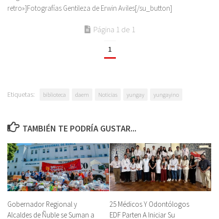
retro»]Fotografías Gentileza de Erwin Aviles[/su_button]
Página 1 de 1
1
Etiquetas:
biblioteca
daem
Noticias
yungay
yungayino
TAMBIÉN TE PODRÍA GUSTAR...
Gobernador Regional y
25 Médicos Y Odontólogos
Alcaldes de Ñuble se Suman a
EDF Parten A Iniciar Su