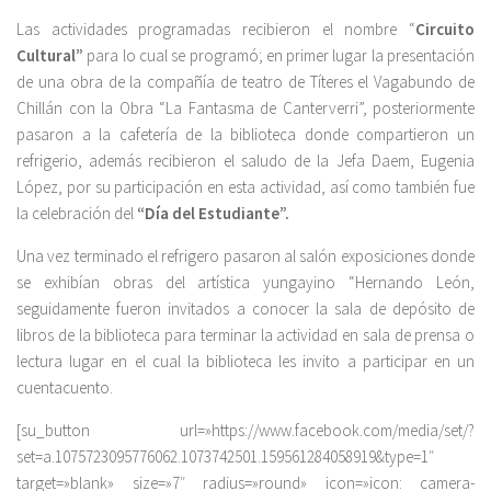
Las actividades programadas recibieron el nombre “
Circuito
Cultural”
para lo cual se programó; en primer lugar la presentación
de una obra de la compañía de teatro de Títeres el Vagabundo de
Chillán con la Obra “La Fantasma de Canterverri”, posteriormente
pasaron a la cafetería de la biblioteca donde compartieron un
refrigerio, además recibieron el saludo de la Jefa Daem, Eugenia
López, por su participación en esta actividad, así como también fue
la celebración del
“Día del Estudiante”.
Una vez terminado el refrigero pasaron al salón exposiciones donde
se exhibían obras del artística yungayino “Hernando León,
seguidamente fueron invitados a conocer la sala de depósito de
libros de la biblioteca para terminar la actividad en sala de prensa o
lectura lugar en el cual la biblioteca les invito a participar en un
cuentacuento.
[su_button url=»https://www.facebook.com/media/set/?
set=a.1075723095776062.1073742501.159561284058919&type=1″
target=»blank» size=»7″ radius=»round» icon=»icon: camera-