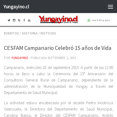
Yungayino.cl
Saltar al contenido
EVENTOS
/
HISTORIA
/
NOTICIAS
CESFAM Campanario Celebró 15 años de Vida
POR
YUNGAYINO
· PUBLICADA
SEPTIEMBRE 2, 2015
Campanario, miércoles 02 de septiembre 2015: A partir de las 12:00
horas se llevo a cabo la Ceremonia del 15° Aniversario del
Consultorio General Rural de Campanario, dependiente de la
administración de la Municipalidad de Yungay a través del
Departamento de Salud Municipal.
La actividad estuvo encabezada por el alcalde Pedro Inostroza
Valenzuela, la Directora del Departamento de Saud Municipal,
Carolina Baeza, el Director del CESFAM Campanario, Andrés