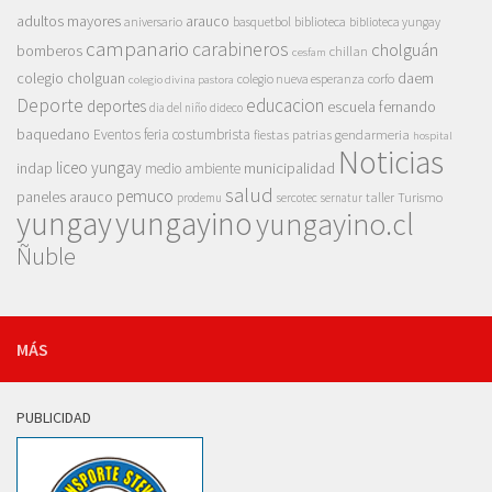
adultos mayores
arauco
aniversario
basquetbol
biblioteca
biblioteca yungay
campanario
carabineros
cholguán
bomberos
chillan
cesfam
colegio cholguan
daem
colegio nueva esperanza
corfo
colegio divina pastora
Deporte
educacion
deportes
escuela fernando
dia del niño
dideco
baquedano
Eventos
feria costumbrista
gendarmeria
fiestas patrias
hospital
Noticias
liceo yungay
indap
municipalidad
medio ambiente
salud
pemuco
paneles arauco
taller
Turismo
prodemu
sercotec
sernatur
yungay
yungayino
yungayino.cl
Ñuble
MÁS
PUBLICIDAD