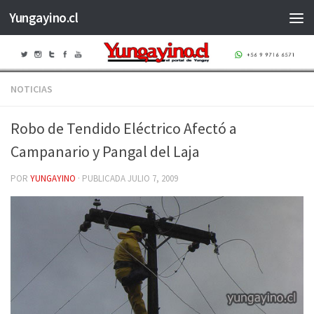
Yungayino.cl
Saltar al contenido
NOTICIAS
Robo de Tendido Eléctrico Afectó a
Campanario y Pangal del Laja
POR
YUNGAYINO
· PUBLICADA
JULIO 7, 2009