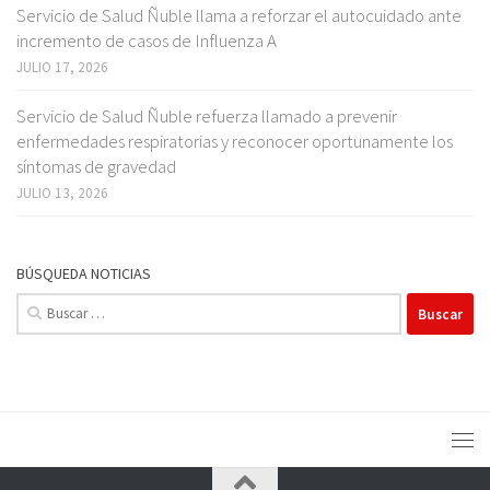
Servicio de Salud Ñuble llama a reforzar el autocuidado ante
incremento de casos de Influenza A
JULIO 17, 2026
Servicio de Salud Ñuble refuerza llamado a prevenir
enfermedades respiratorias y reconocer oportunamente los
síntomas de gravedad
JULIO 13, 2026
BÚSQUEDA NOTICIAS
Buscar: