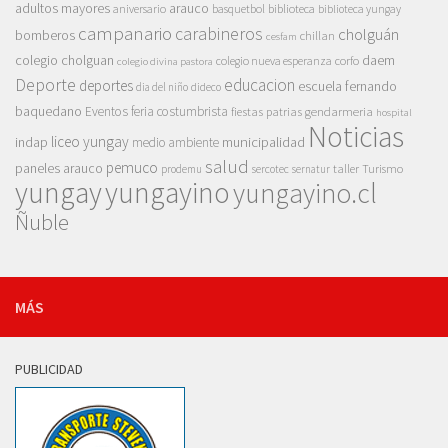
adultos mayores
arauco
aniversario
basquetbol
biblioteca
biblioteca yungay
campanario
carabineros
cholguán
bomberos
chillan
cesfam
colegio cholguan
daem
colegio nueva esperanza
corfo
colegio divina pastora
Deporte
educacion
deportes
escuela fernando
dia del niño
dideco
baquedano
Eventos
feria costumbrista
gendarmeria
fiestas patrias
hospital
Noticias
liceo yungay
indap
municipalidad
medio ambiente
salud
pemuco
paneles arauco
taller
Turismo
prodemu
sercotec
sernatur
yungay
yungayino
yungayino.cl
Ñuble
MÁS
PUBLICIDAD