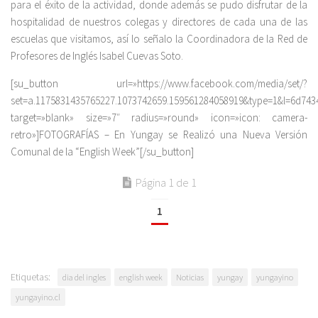
para el éxito de la actividad, donde además se pudo disfrutar de la
hospitalidad de nuestros colegas y directores de cada una de las
escuelas que visitamos, así lo señalo la Coordinadora de la Red de
Profesores de Inglés Isabel Cuevas Soto.
[su_button url=»https://www.facebook.com/media/set/?
set=a.1175831435765227.1073742659.159561284058919&type=1&l=6d743
target=»blank» size=»7″ radius=»round» icon=»icon: camera-
retro»]FOTOGRAFÍAS – En Yungay se Realizó una Nueva Versión
Comunal de la “English Week”[/su_button]
Página 1 de 1
1
Etiquetas:
dia del ingles
english week
Noticias
yungay
yungayino
yungayino.cl