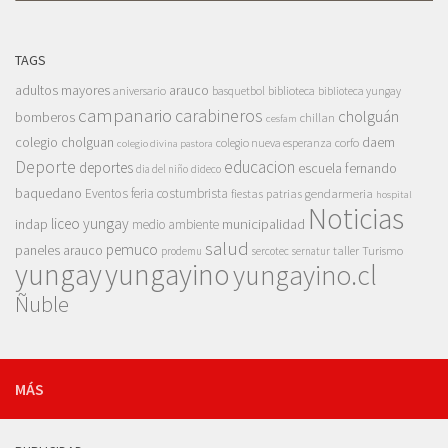
TAGS
adultos mayores
arauco
aniversario
basquetbol
biblioteca
biblioteca yungay
campanario
carabineros
cholguán
bomberos
chillan
cesfam
colegio cholguan
daem
colegio nueva esperanza
corfo
colegio divina pastora
Deporte
educacion
deportes
escuela fernando
dia del niño
dideco
baquedano
Eventos
feria costumbrista
gendarmeria
fiestas patrias
hospital
Noticias
liceo yungay
indap
municipalidad
medio ambiente
salud
pemuco
paneles arauco
taller
Turismo
prodemu
sercotec
sernatur
yungay
yungayino
yungayino.cl
Ñuble
MÁS