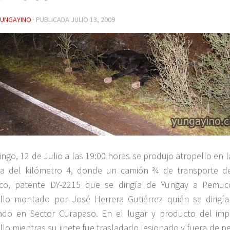
YUNGAYINO
· PUBLICADA
JULIO 13, 2009
ngo, 12 de Julio a las 19:00 horas se produjo atropello en l
ra del kilómetro 4, donde un camión ¾ de transporte d
co, patente DY-2215 que se dirigía de Yungay a Pemuc
llo montado por José Herrera Gutiérrez quién se dirigía
ado en Sector Curapaso. En el lugar y producto del impa
llo mientras su jinete fue trasladado lesionado y fuera de p