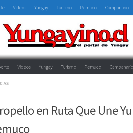
rte
Videos
Yungay
Turismo
Pemuco
Campanario
orte
Videos
Yungay
Turismo
Pemuco
Campanari
CIAS
ropello en Ruta Que Une Yu
emuco