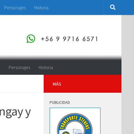
Personajes
Historia
o
Personajes
Historia
MÁS
PUBLICIDAD
ngay y