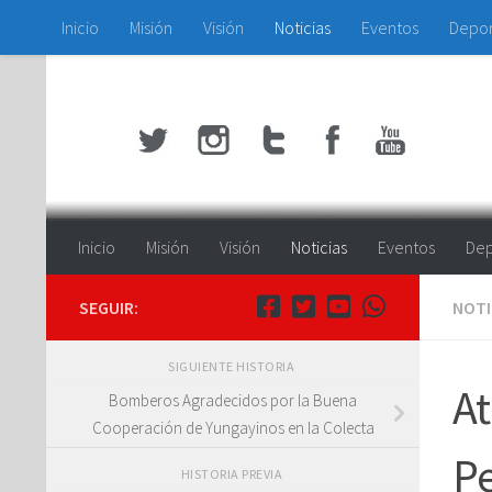
Inicio
Misión
Visión
Noticias
Eventos
Depo
Saltar al contenido
Inicio
Misión
Visión
Noticias
Eventos
Dep
SEGUIR:
NOTI
SIGUIENTE HISTORIA
At
Bomberos Agradecidos por la Buena
Cooperación de Yungayinos en la Colecta
P
HISTORIA PREVIA