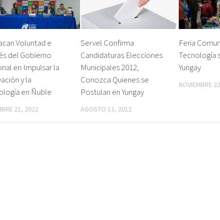
acan Voluntad e
Servel Confirma
Feria Comun
és del Gobierno
Candidaturas Elecciones
Tecnología 
nal en Impulsar la
Municipales 2012,
Yungay
ación y la
Conozca Quienes se
NOVIEMBRE 22
ología en Ñuble
Postulan en Yungay
MBRE 21, 2022
AGOSTO 13, 2012