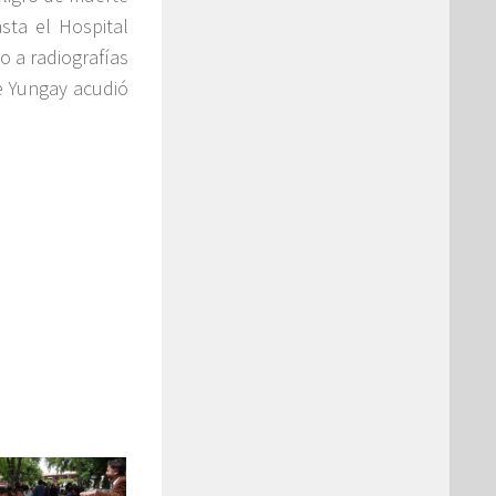
sta el Hospital
 a radiografías
e Yungay acudió