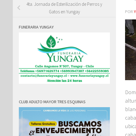
4ta. Jornada de Esterilización de Perros y
POR
Gatos en Yungay
FUNERARIA YUNGAY
Domi
altu
CLUB ADULTO MAYOR TRES ESQUINAS
blan
caba
ubic
caba