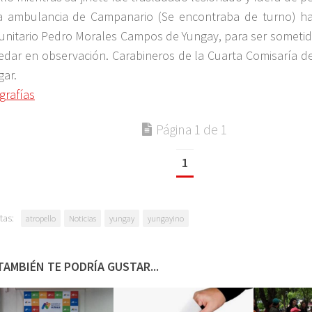
a ambulancia de Campanario (Se encontraba de turno) ha
nitario Pedro Morales Campos de Yungay, para ser sometido
edar en observación. Carabineros de la Cuarta Comisaría d
gar.
grafías
Página 1 de 1
1
tas:
atropello
Noticias
yungay
yungayino
TAMBIÉN TE PODRÍA GUSTAR...