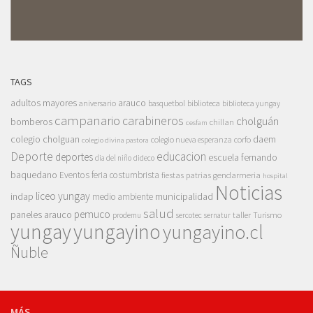
TAGS
adultos mayores
arauco
aniversario
basquetbol
biblioteca
biblioteca yungay
campanario
carabineros
cholguán
bomberos
chillan
cesfam
colegio cholguan
daem
colegio nueva esperanza
corfo
colegio divina pastora
Deporte
educacion
deportes
escuela fernando
dia del niño
dideco
baquedano
Eventos
feria costumbrista
gendarmeria
fiestas patrias
hospital
Noticias
liceo yungay
indap
municipalidad
medio ambiente
salud
pemuco
paneles arauco
taller
Turismo
prodemu
sercotec
sernatur
yungay
yungayino
yungayino.cl
Ñuble
MÁS