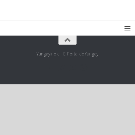
Yungayino.cl - El Portal de Yungay