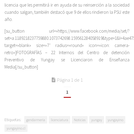
licencia que les permitirá ir en ayuda de su reinserción a la sociedad
cuando salgan, también destacó que 9 de ellos rindieron la PSU este
año.
[su_button url=»https://www.facebook.com/media/set/?
set=a.1189218237759880.1073742698.159561284058919&type=1&l=4ae47
target=»blank» size=»7″ radius=»round» icon=»icon: camera-
retro»]FOTOGRAFÍAS – 22 Internos del Centro de detención
Preventivo de Yungay se Licenciaron de Enseñanza
Media[/su_button]
Página 1 de 1
1
Etiquetas:
gendarmeria
licenciatura
Noticias
yungay
yungayino
yungayino.cl