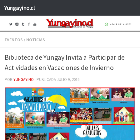
Yungayino.cl
Saltar al contenido
EVENTOS
/
NOTICIAS
Biblioteca de Yungay Invita a Participar de
Actividades en Vacaciones de Invierno
POR
YUNGAYINO
· PUBLICADA
JULIO 9, 2016