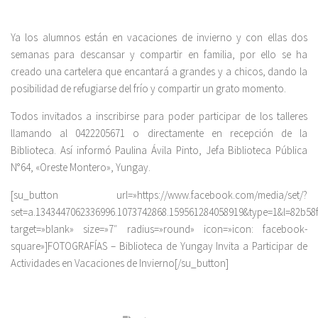
Ya los alumnos están en vacaciones de invierno y con ellas dos
semanas para descansar y compartir en familia, por ello se ha
creado una cartelera que encantará a grandes y a chicos, dando la
posibilidad de refugiarse del frío y compartir un grato momento.
Todos invitados a inscribirse para poder participar de los talleres
llamando al 0422205671 o directamente en recepción de la
Biblioteca. Así informó Paulina Ávila Pinto, Jefa Biblioteca Pública
N°64, «Oreste Montero», Yungay.
[su_button url=»https://www.facebook.com/media/set/?
set=a.1343447062336996.1073742868.159561284058919&type=1&l=82b58
target=»blank» size=»7″ radius=»round» icon=»icon: facebook-
square»]FOTOGRAFÍAS – Biblioteca de Yungay Invita a Participar de
Actividades en Vacaciones de Invierno[/su_button]