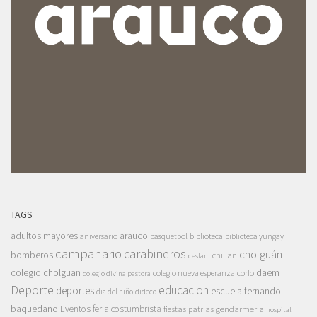
TAGS
adultos mayores
arauco
aniversario
basquetbol
biblioteca
biblioteca yungay
campanario
carabineros
cholguán
bomberos
chillan
cesfam
colegio cholguan
daem
colegio nueva esperanza
corfo
colegio divina pastora
Deporte
educacion
deportes
escuela fernando
dia del niño
dideco
baquedano
Eventos
feria costumbrista
gendarmeria
fiestas patrias
hospital