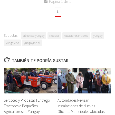
Página 1 de 1
1
Etiquetas:
biblioteca yungay
Noticias
vacaciones invierno
yungay
yungayino
yungayino.cl
TAMBIÉN TE PODRÍA GUSTAR...
Sercotec y Prodesal II Entrego
Autoridades Revisan
Tractores a Pequeños
Instalaciones de Nuevas
Agricultores de Yungay
Oficinas Municipales Ubicadas