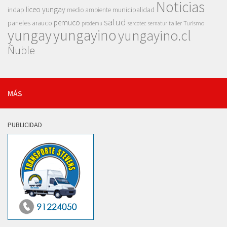
Noticias
liceo yungay
indap
municipalidad
medio ambiente
salud
pemuco
paneles arauco
taller
Turismo
prodemu
sercotec
sernatur
yungay
yungayino
yungayino.cl
Ñuble
MÁS
PUBLICIDAD