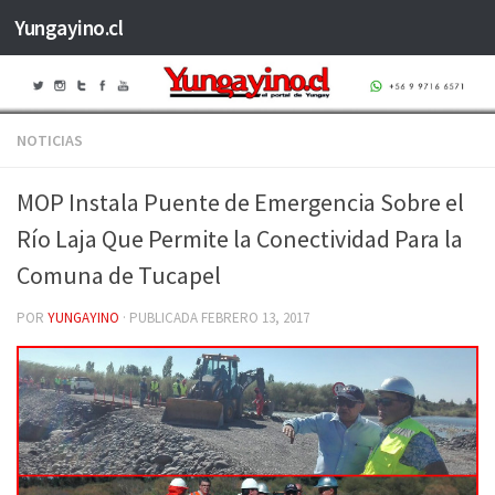
Yungayino.cl
Saltar al contenido
NOTICIAS
MOP Instala Puente de Emergencia Sobre el
Río Laja Que Permite la Conectividad Para la
Comuna de Tucapel
POR
YUNGAYINO
· PUBLICADA
FEBRERO 13, 2017