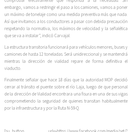
comprobar efectivamente que responda a la necesidad. Sin
embargo, vamos a restringir el paso a los camiones, vamos a poner
un máximo de tonelaje como una medida preventiva más que nada.
Así que invitamos a los conductores a pasar con debida precaución
respetando la normativa, los máximos de velocidad y la señalética
que se va a instalar”, indicó Carvajal.
La estructura transitoria funcionará para vehículos menores, buses y
camiones de hasta 12 toneladas. Será unidireccional y se mantendrá
mientras la dirección de vialidad repare de forma definitiva el
viaducto.
Finalmente señalar que hace 18 días que la autoridad MOP decidió
cerrar al tránsito el puente sobre el río Laja, luego de que personal
de la dirección de Vialidad encontrara una fisura en una de sus vigas
comprometiendo la seguridad de quienes transitan habitualmente
por la infraestructura y por la Ruta N-59-Q.
[su_button url=»https://www.facebook.com/media/set/?