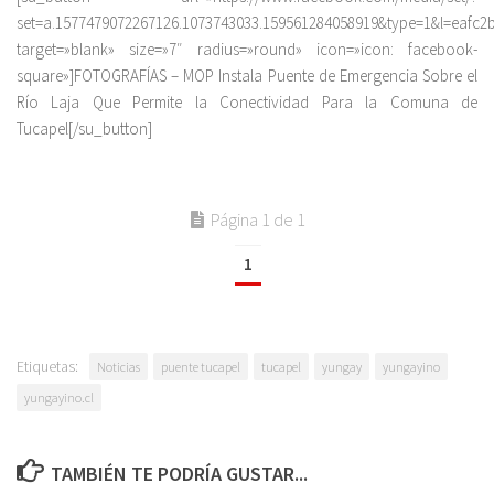
set=a.1577479072267126.1073743033.159561284058919&type=1&l=eafc2b
target=»blank» size=»7″ radius=»round» icon=»icon: facebook-
square»]FOTOGRAFÍAS – MOP Instala Puente de Emergencia Sobre el
Río Laja Que Permite la Conectividad Para la Comuna de
Tucapel[/su_button]
Página 1 de 1
1
Etiquetas:
Noticias
puente tucapel
tucapel
yungay
yungayino
yungayino.cl
TAMBIÉN TE PODRÍA GUSTAR...