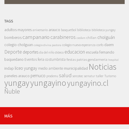
TAGS
adultos mayores
arauco
aniversario
basquetbol
biblioteca
biblioteca yungay
campanario
carabineros
cholguán
bomberos
chillan
cesfam
colegio cholguan
daem
colegio nueva esperanza
corfo
colegio divina pastora
Deporte
educacion
deportes
escuela fernando
dia del niño
dideco
baquedano
Eventos
feria costumbrista
gendarmeria
fiestas patrias
hospital
Noticias
liceo yungay
indap
municipalidad
medio ambiente
salud
pemuco
paneles arauco
taller
Turismo
prodemu
sercotec
sernatur
yungay
yungayino
yungayino.cl
Ñuble
MÁS