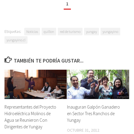
1
Etiquetas:
Noticias
quillon
red de turismo
yungay
yungayino
yungayino.cl
TAMBIÉN TE PODRÍA GUSTAR...
Representantes del Proyecto
Inauguran Galpón Ganadero
Hidroeléctrica Molinos de
en Sector Tres Ranchos de
Agua se Reunieron Con
Yungay
Dirigentes de Yungay
OCTUBRE 31, 2012