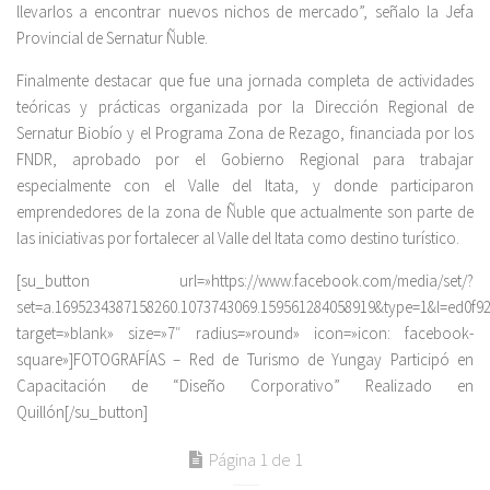
llevarlos a encontrar nuevos nichos de mercado”, señalo la Jefa
Provincial de Sernatur Ñuble.
Finalmente destacar que fue una jornada completa de actividades
teóricas y prácticas organizada por la Dirección Regional de
Sernatur Biobío y el Programa Zona de Rezago, financiada por los
FNDR, aprobado por el Gobierno Regional para trabajar
especialmente con el Valle del Itata, y donde participaron
emprendedores de la zona de Ñuble que actualmente son parte de
las iniciativas por fortalecer al Valle del Itata como destino turístico.
[su_button url=»https://www.facebook.com/media/set/?
set=a.1695234387158260.1073743069.159561284058919&type=1&l=ed0f9
target=»blank» size=»7″ radius=»round» icon=»icon: facebook-
square»]FOTOGRAFÍAS – Red de Turismo de Yungay Participó en
Capacitación de “Diseño Corporativo” Realizado en
Quillón[/su_button]
Página 1 de 1