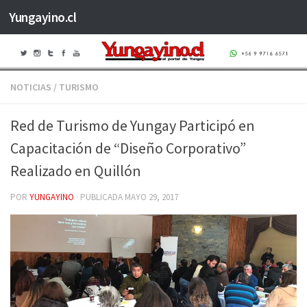
Yungayino.cl
Saltar al contenido
NOTICIAS
/
TURISMO
Red de Turismo de Yungay Participó en
Capacitación de “Diseño Corporativo”
Realizado en Quillón
POR
YUNGAYINO
· PUBLICADA
MAYO 29, 2017