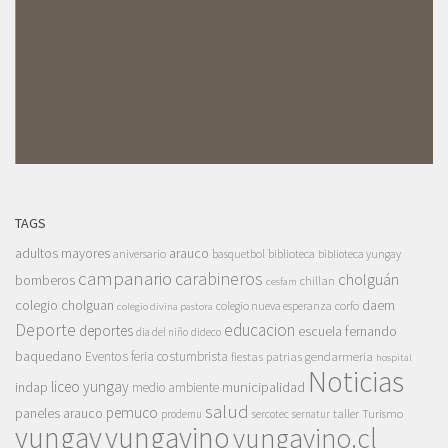
TAGS
adultos mayores
arauco
aniversario
basquetbol
biblioteca
biblioteca yungay
campanario
carabineros
cholguán
bomberos
chillan
cesfam
colegio cholguan
daem
colegio nueva esperanza
corfo
colegio divina pastora
Deporte
educacion
deportes
escuela fernando
dia del niño
dideco
baquedano
Eventos
feria costumbrista
gendarmeria
fiestas patrias
hospital
Noticias
liceo yungay
indap
municipalidad
medio ambiente
salud
pemuco
paneles arauco
taller
Turismo
prodemu
sercotec
sernatur
yungay
yungayino
yungayino.cl