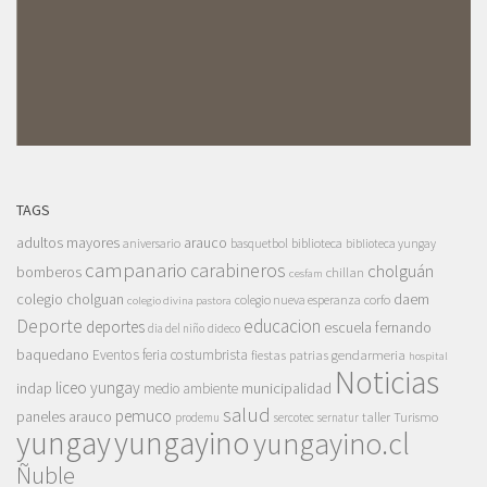
TAGS
adultos mayores
arauco
aniversario
basquetbol
biblioteca
biblioteca yungay
campanario
carabineros
cholguán
bomberos
chillan
cesfam
colegio cholguan
daem
colegio nueva esperanza
corfo
colegio divina pastora
Deporte
educacion
deportes
escuela fernando
dia del niño
dideco
baquedano
Eventos
feria costumbrista
gendarmeria
fiestas patrias
hospital
Noticias
liceo yungay
indap
municipalidad
medio ambiente
salud
pemuco
paneles arauco
taller
Turismo
prodemu
sercotec
sernatur
yungay
yungayino
yungayino.cl
Ñuble