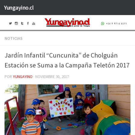
Yungayino.cl
Saltar al contenido
NOTICIAS
Jardín Infantil “Cuncunita” de Cholguán
Estación se Suma a la Campaña Teletón 2017
POR
YUNGAYINO
·
NOVIEMBRE 30, 2017