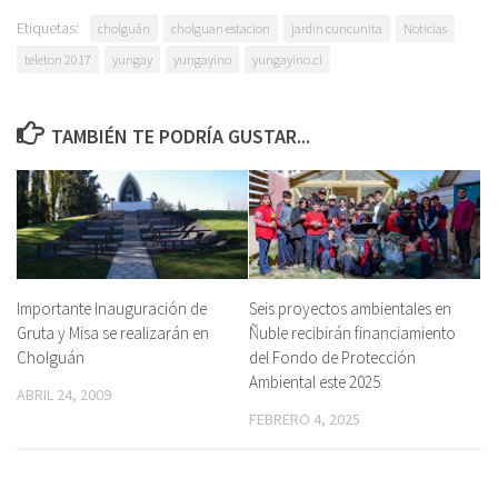
Etiquetas:
cholguán
cholguan estacion
jardin cuncunita
Noticias
teleton 2017
yungay
yungayino
yungayino.cl
TAMBIÉN TE PODRÍA GUSTAR...
Importante Inauguración de
Seis proyectos ambientales en
Gruta y Misa se realizarán en
Ñuble recibirán financiamiento
Cholguán
del Fondo de Protección
Ambiental este 2025
ABRIL 24, 2009
FEBRERO 4, 2025