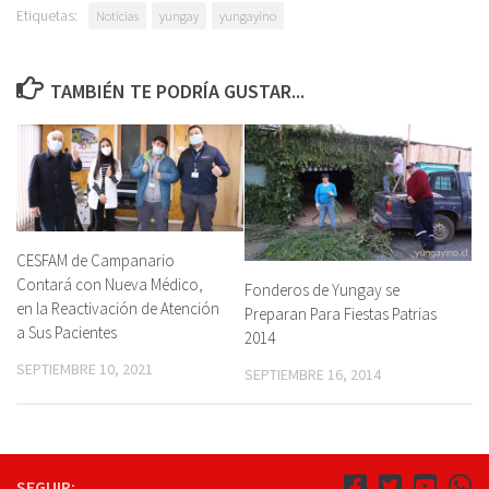
Etiquetas:
Noticias
yungay
yungayino
TAMBIÉN TE PODRÍA GUSTAR...
CESFAM de Campanario
Contará con Nueva Médico,
Fonderos de Yungay se
en la Reactivación de Atención
Preparan Para Fiestas Patrias
a Sus Pacientes
2014
SEPTIEMBRE 10, 2021
SEPTIEMBRE 16, 2014
SEGUIR: