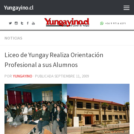
Yungayino.cl
Saltar al contenido
NOTICIAS
Liceo de Yungay Realiza Orientación
Profesional a sus Alumnos
POR
YUNGAYINO
· PUBLICADA
SEPTIEMBRE 11, 2009