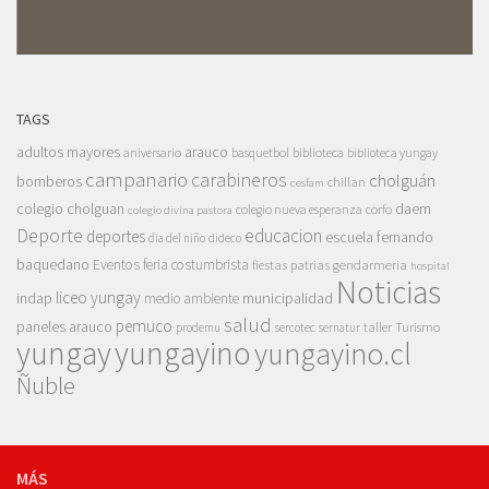
TAGS
adultos mayores
arauco
aniversario
basquetbol
biblioteca
biblioteca yungay
campanario
carabineros
cholguán
bomberos
chillan
cesfam
colegio cholguan
daem
colegio nueva esperanza
corfo
colegio divina pastora
Deporte
educacion
deportes
escuela fernando
dia del niño
dideco
baquedano
Eventos
feria costumbrista
gendarmeria
fiestas patrias
hospital
Noticias
liceo yungay
indap
municipalidad
medio ambiente
salud
pemuco
paneles arauco
taller
Turismo
prodemu
sercotec
sernatur
yungay
yungayino
yungayino.cl
Ñuble
MÁS