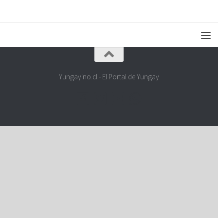
Yungayino.cl - El Portal de Yungay