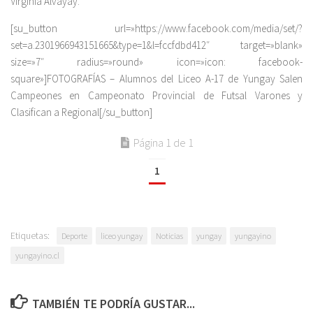
Virginia Alvayay.
[su_button url=»https://www.facebook.com/media/set/?
set=a.2301966943151665&type=1&l=fccfdbd412″ target=»blank»
size=»7″ radius=»round» icon=»icon: facebook-
square»]FOTOGRAFÍAS – Alumnos del Liceo A-17 de Yungay Salen
Campeones en Campeonato Provincial de Futsal Varones y
Clasifican a Regional[/su_button]
Página 1 de 1
1
Etiquetas:
Deporte
liceo yungay
Noticias
yungay
yungayino
yungayino.cl
TAMBIÉN TE PODRÍA GUSTAR...