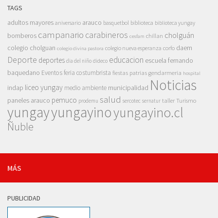
TAGS
adultos mayores
arauco
aniversario
basquetbol
biblioteca
biblioteca yungay
campanario
carabineros
cholguán
bomberos
chillan
cesfam
colegio cholguan
daem
colegio nueva esperanza
corfo
colegio divina pastora
Deporte
educacion
deportes
escuela fernando
dia del niño
dideco
baquedano
Eventos
feria costumbrista
gendarmeria
fiestas patrias
hospital
Noticias
liceo yungay
indap
municipalidad
medio ambiente
salud
pemuco
paneles arauco
taller
Turismo
prodemu
sercotec
sernatur
yungay
yungayino
yungayino.cl
Ñuble
MÁS
PUBLICIDAD