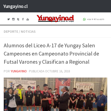
Yungayino.cl
Saltar al contenido
DEPORTE
/
NOTICIAS
Alumnos del Liceo A-17 de Yungay Salen
Campeones en Campeonato Provincial de
Futsal Varones y Clasifican a Regional
POR
YUNGAYINO
· PUBLICADA
OCTUBRE 16, 2018