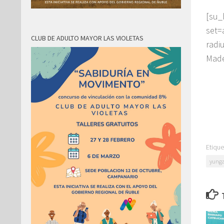
[su
set=
CLUB DE ADULTO MAYOR LAS VIOLETAS
rad
Made
Etique
yunga