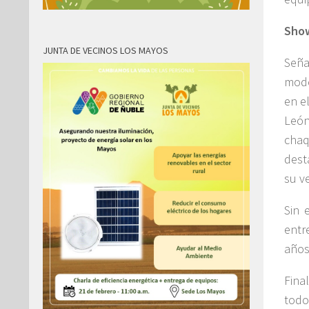
Show
JUNTA DE VECINOS LOS MAYOS
Seña
mode
en e
León
chaq
dest
su v
Sin 
entr
años
Fina
todo