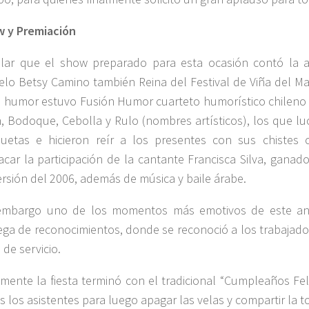
 y Premiación
lar que el show preparado para esta ocasión contó la a
lo Betsy Camino también Reina del Festival de Viña del M
l humor estuvo Fusión Humor cuarteto humorístico chilen
, Bodoque, Cebolla y Rulo (nombres artísticos), los que lu
uetas e hicieron reír a los presentes con sus chistes 
acar la participación de la cantante Francisca Silva, ganad
ersión del 2006, además de música y baile árabe.
embargo uno de los momentos más emotivos de este aniv
ega de reconocimientos, donde se reconoció a los trabajado
 de servicio.
lmente la fiesta terminó con el tradicional “Cumpleaños Fe
s los asistentes para luego apagar las velas y compartir la to