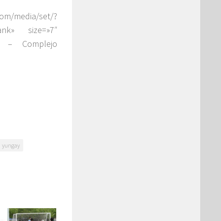
media/set/?
ank» size=»7″
AS – Complejo
yungay