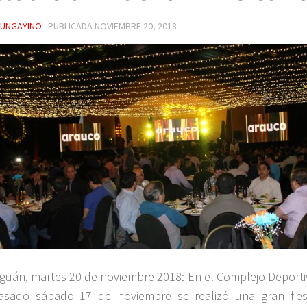
YUNGAYINO
· PUBLICADA
NOVIEMBRE 20, 2018
guán, martes 20 de noviembre 2018: En el Complejo Deport
asado sábado 17 de noviembre se realizó una gran fie