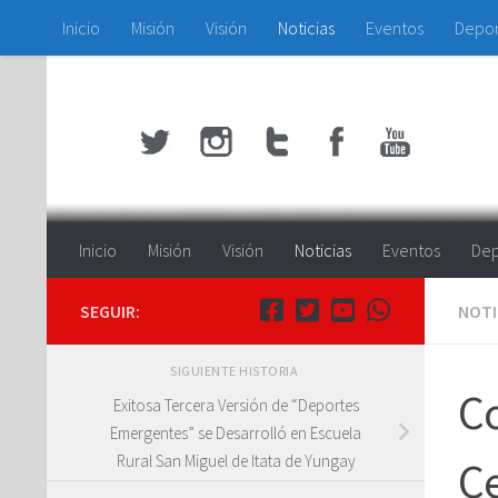
Inicio
Misión
Visión
Noticias
Eventos
Depo
Saltar al contenido
Inicio
Misión
Visión
Noticias
Eventos
Dep
SEGUIR:
NOTI
SIGUIENTE HISTORIA
C
Exitosa Tercera Versión de “Deportes
Emergentes” se Desarrolló en Escuela
Rural San Miguel de Itata de Yungay
Ce