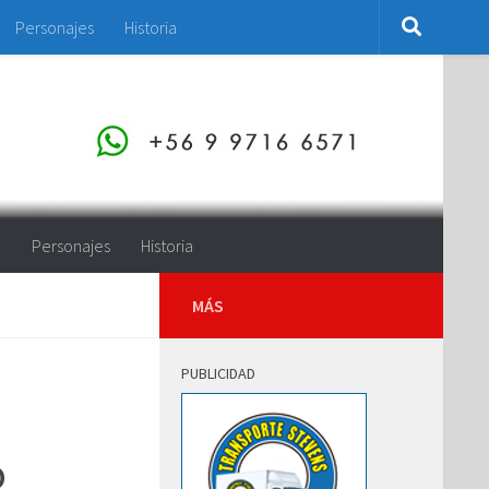
Personajes
Historia
o
Personajes
Historia
MÁS
PUBLICIDAD
o