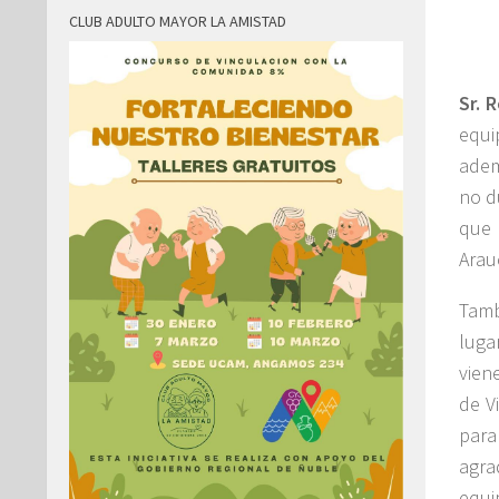
CLUB ADULTO MAYOR LA AMISTAD
Sr. 
equi
adem
no d
que 
Arau
Tamb
luga
vien
de V
para
agra
equi