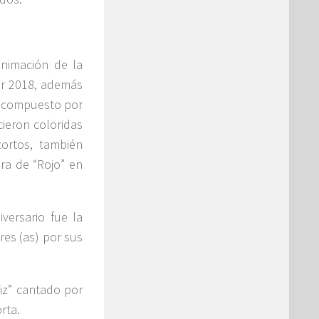
nimación de la
ar 2018, además
o compuesto por
cieron coloridas
cortos, también
ora de “Rojo” en
ersario fue la
res (as) por sus
liz” cantado por
rta.