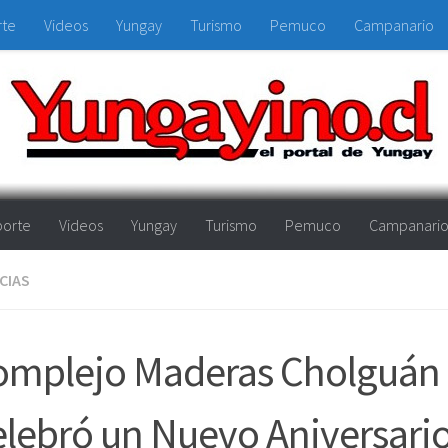
rte
Videos
Yungay
Turismo
Pemuco
Campanario
orte
Videos
Yungay
Turismo
Pemuco
Campanari
CIAS
omplejo Maderas Cholguán
lebró un Nuevo Aniversari