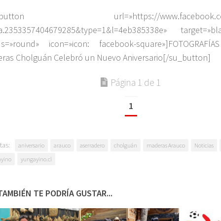
_button url=»https://www.facebook.com/
a.2353357404679285&type=1&l=4eb385338e» target=»bl
ius=»round» icon=»icon: facebook-square»]FOTOGRAFÍ
ras Cholguán Celebró un Nuevo Aniversario[/su_button]
Página 1 de 1
1
tas:
aniversario
arauco
aserradero
cholguán
maderas Arauco
Noticias
yino
yungayino.cl
TAMBIÉN TE PODRÍA GUSTAR...