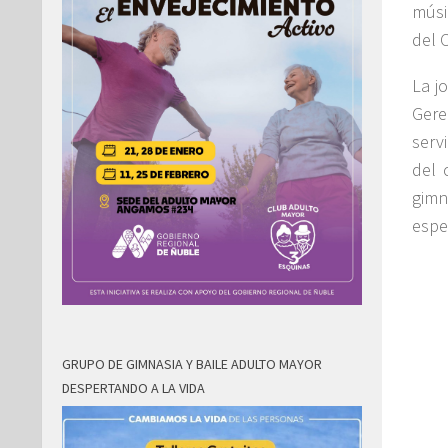
músi
del 
La j
Gere
serv
del 
gimn
espe
GRUPO DE GIMNASIA Y BAILE ADULTO MAYOR
DESPERTANDO A LA VIDA