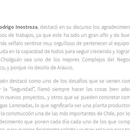
Rodrigo Inostroza
, destacó en su discurso los agradecimien
pos de trabajos, ya que este ha sido un gran año y de bue
ás señalo sentirse muy orgulloso de pertenecer al equipo
uda en la capacidad de todos para seguir creciendo y lograr
Cholguán sea uno de los mejores Complejos del Nego
co, y porqué no decirlo de Arauco.
ién destacó como uno de los desafíos que se vienen com
r la “Seguridad”, llamó siempre hacer las cosas bien a
en nuevos proyectos, y otros que se pueden concretar com
igas Laminadas, lo que significaría ser una planta product
 la construcción una de las más importantes de Chile, por lo 
decimiento que ponen cada día cada uno de los que comp
po, para quienes finalmente solicito un gran aplauso para t