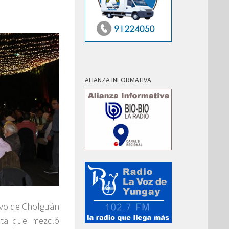
ALIANZA INFORMATIVA
ivo de Cholguán
sta que mezcló