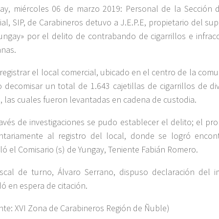
ay, miércoles 06 de marzo 2019: Personal de la Sección d
cial, SIP, de Carabineros detuvo a J.E.P.E, propietario del s
ungay» por el delito de contrabando de cigarrillos e infrac
nas.
 registrar el local comercial, ubicado en el centro de la com
 decomisar un total de 1.643 cajetillas de cigarrillos de d
s, las cuales fueron levantadas en cadena de custodia.
ravés de investigaciones se pudo establecer el delito; el pro
ntariamente al registro del local, donde se logró encont
ló el Comisario (s) de Yungay, Teniente Fabián Romero.
iscal de turno, Álvaro Serrano, dispuso declaración del 
ó en espera de citación.
nte: XVI Zona de Carabineros Región de Ñuble)