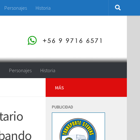
Personajes
Historia
o
Personajes
Historia
MÁS
PUBLICIDAD
tario
abando