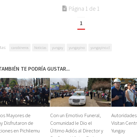
Página 1 de 1
1
tas:
carabineros
Noticias
yungay
yungayino
yungayino.cl
TAMBIÉN TE PODRÍA GUSTAR...
tos Mayores de
Con un Emotivo Funeral,
Autoridades
y Disfrutaron de
Comunidad le Dio el
Visitan Centr
ciones en Pichilemu
Último Adiós al Director y
Yungay