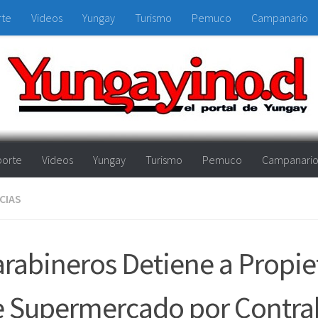
rte
Videos
Yungay
Turismo
Pemuco
Campanario
orte
Videos
Yungay
Turismo
Pemuco
Campanari
CIAS
rabineros Detiene a Propie
e Supermercado por Contr