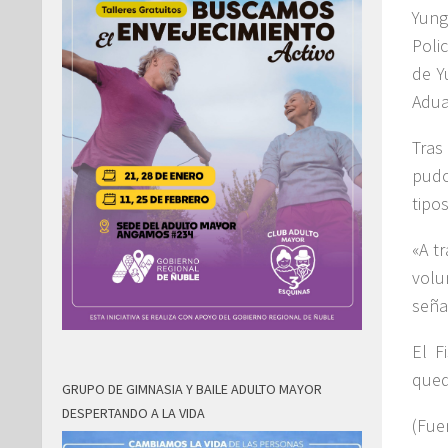
Yung
Poli
de Y
Adua
Tras
pudo
tipo
«A t
volu
seña
El F
qued
GRUPO DE GIMNASIA Y BAILE ADULTO MAYOR
DESPERTANDO A LA VIDA
(Fue