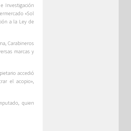
e Investigación
upermercado «Sol
ción a la Ley de
una, Carabineros
iversas marcas y
pietario accedió
rar el acopio»,
imputado, quien