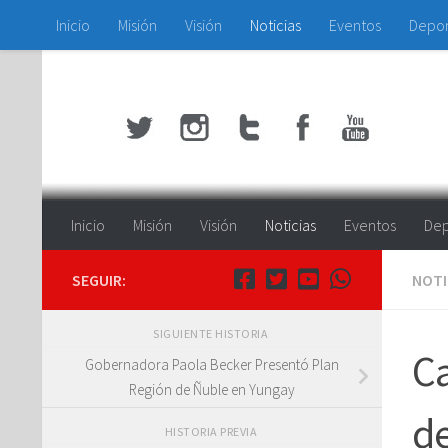
Inicio
Misión
Visión
Noticias
Eventos
Depo
Saltar al contenido
Inicio
Misión
Visión
Noticias
Eventos
Dep
SEGUIR:
NOTI
SIGUIENTE HISTORIA
Ca
Gobernadora Paola Becker Presentó Plan
Región de Ñuble en Yungay
d
HISTORIA PREVIA