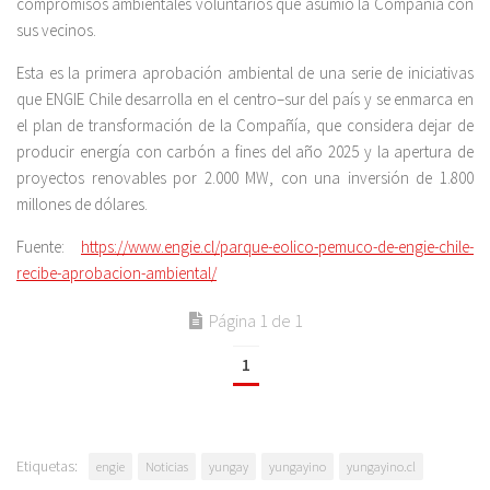
compromisos ambientales voluntarios que asumió la Compañía con
sus vecinos.
Esta es la primera aprobación ambiental de una serie de iniciativas
que ENGIE Chile desarrolla en el centro–sur del país y se enmarca en
el plan de transformación de la Compañía, que considera dejar de
producir energía con carbón a fines del año 2025 y la apertura de
proyectos renovables por 2.000 MW, con una inversión de 1.800
millones de dólares.
Fuente:
https://www.engie.cl/parque-eolico-pemuco-de-engie-chile-
recibe-aprobacion-ambiental/
Página 1 de 1
1
Etiquetas:
engie
Noticias
yungay
yungayino
yungayino.cl