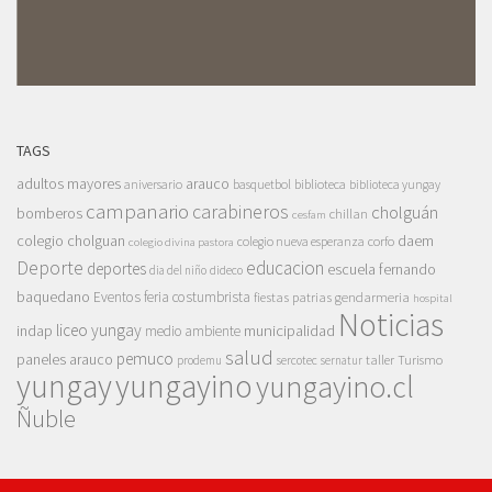
TAGS
adultos mayores
arauco
aniversario
basquetbol
biblioteca
biblioteca yungay
campanario
carabineros
cholguán
bomberos
chillan
cesfam
colegio cholguan
daem
colegio nueva esperanza
corfo
colegio divina pastora
Deporte
educacion
deportes
escuela fernando
dia del niño
dideco
baquedano
Eventos
feria costumbrista
gendarmeria
fiestas patrias
hospital
Noticias
liceo yungay
indap
municipalidad
medio ambiente
salud
pemuco
paneles arauco
taller
Turismo
prodemu
sercotec
sernatur
yungay
yungayino
yungayino.cl
Ñuble