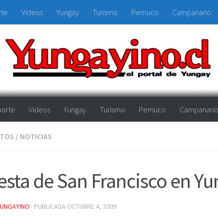
rte
Videos
Yungay
Turismo
Pemuco
Campanario
orte
Videos
Yungay
Turismo
Pemuco
Campanari
NTOS
/
NOTICIAS
esta de San Francisco en Y
YUNGAYINO
· PUBLICADA
OCTUBRE 4, 2009