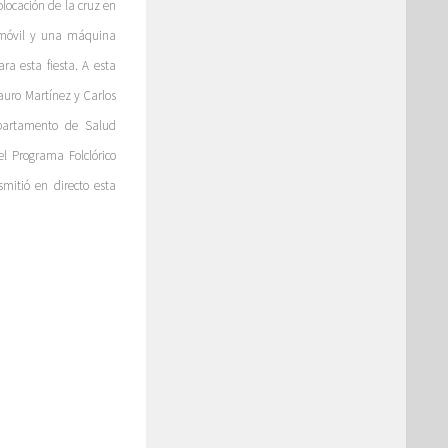
olocación de la cruz en
o móvil y una máquina
ra esta fiesta. A esta
sauro Martínez y Carlos
epartamento de Salud
el Programa Folclórico
mitió en directo esta