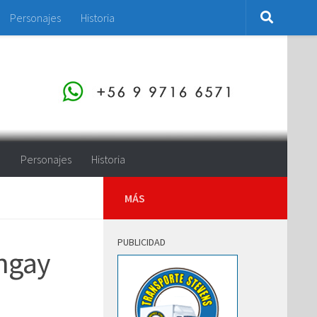
Personajes
Historia
o
Personajes
Historia
MÁS
PUBLICIDAD
ungay