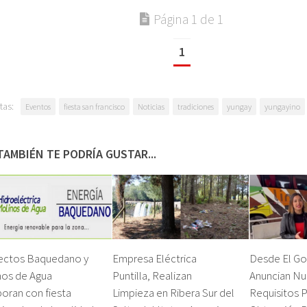
Página 1 de 1
1
tas:
Eventos
fiesta san francisco
Noticias
tradiciones
yungay
yungayino
TAMBIÉN TE PODRÍA GUSTAR...
ectos Baquedano y
Empresa Eléctrica
Desde El Go
nos de Agua
Puntilla, Realizan
Anuncian N
oran con fiesta
Limpieza en Ribera Sur del
Requisitos P