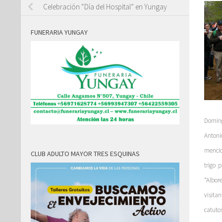
Celebración “Día del Hospital” en Yungay
FUNERARIA YUNGAY
Doming
Antoni
mencio
CLUB ADULTO MAYOR TRES ESQUINAS
trigo 
“Albor
visita
catuto