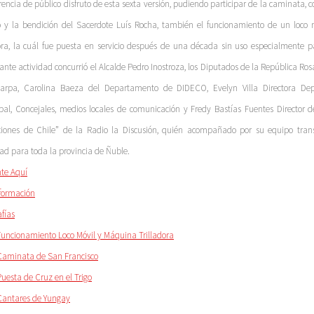
rencia de público disfruto de esta sexta versión, pudiendo participar de la caminata, c
go y la bendición del Sacerdote Luís Rocha, también el funcionamiento de un loc
dora, la cuál fue puesta en servicio después de una década sin uso especialmente pa
ante actividad concurrió el Alcalde Pedro Inostroza, los Diputados de la República Ro
Jarpa, Carolina Baeza del Departamento de DIDECO, Evelyn Villa Directora D
pal, Concejales, medios locales de comunicación y Fredy Bastías Fuentes Director d
ciones de Chile” de la Radio la Discusión, quién acompañado por su equipo trans
dad para toda la provincia de Ñuble.
te Aquí
formación
afías
Funcionamiento Loco Móvil y Máquina Trilladora
Caminata de San Francisco
Puesta de Cruz en el Trigo
Cantares de Yungay