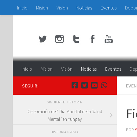
Inicio
Misión
Visión
Noticias
Eventos
Depo
Saltar al contenido
Inicio
Misión
Visión
Noticias
Eventos
Dep
SEGUIR:
EVE
SIGUIENTE HISTORIA
Fi
Celebración del” Día Mundial de la Salud
Mental “en Yungay
POR
HISTORIA PREVIA