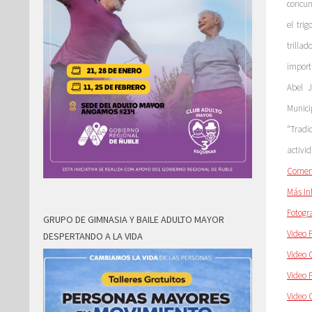
concur
el tri
trilla
import
Abel 
Munici
“Tradi
activi
Comen
Más In
Fotogr
GRUPO DE GIMNASIA Y BAILE ADULTO MAYOR
Video 
DESPERTANDO A LA VIDA
Video 
Video 
Video 