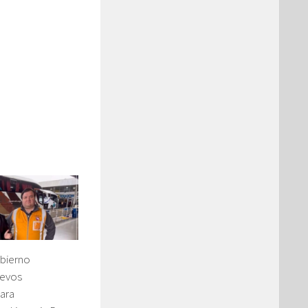
bierno
uevos
ara