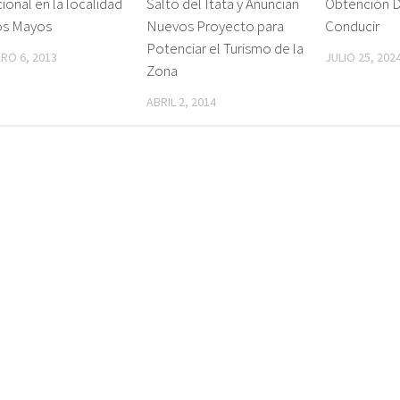
cional en la localidad
Salto del Itata y Anuncian
Obtención D
os Mayos
Nuevos Proyecto para
Conducir
Potenciar el Turismo de la
RO 6, 2013
JULIO 25, 202
Zona
ABRIL 2, 2014