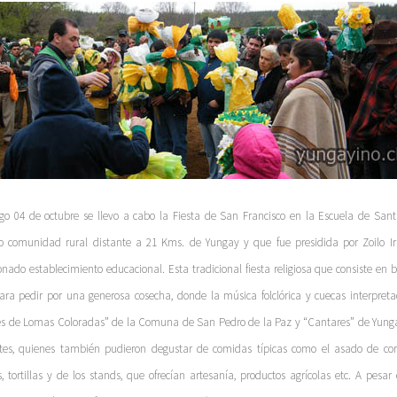
o 04 de octubre se llevo a cabo la Fiesta de San Francisco en la Escuela de Sant
o comunidad rural distante a 21 Kms. de Yungay y que fue presidida por Zoilo Ira
nado establecimiento educacional. Esta tradicional fiesta religiosa que consiste en 
para pedir por una generosa cosecha, donde la música folclórica y cuecas interpret
es de Lomas Coloradas” de la Comuna de San Pedro de la Paz y “Cantares” de Yun
ntes, quienes también pudieron degustar de comidas típicas como el asado de cor
s, tortillas y de los stands, que ofrecían artesanía, productos agrícolas etc. A pesa