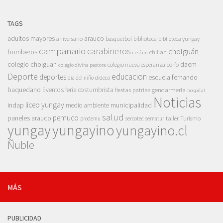
TAGS
adultos mayores
arauco
aniversario
basquetbol
biblioteca
biblioteca yungay
campanario
carabineros
cholguán
bomberos
chillan
cesfam
colegio cholguan
daem
colegio nueva esperanza
corfo
colegio divina pastora
Deporte
educacion
deportes
escuela fernando
dia del niño
dideco
baquedano
Eventos
feria costumbrista
gendarmeria
fiestas patrias
hospital
Noticias
liceo yungay
indap
municipalidad
medio ambiente
salud
pemuco
paneles arauco
taller
Turismo
prodemu
sercotec
sernatur
yungay
yungayino
yungayino.cl
Ñuble
MÁS
PUBLICIDAD