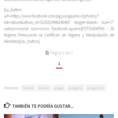
[su_button
url=»https://www.facebook.com/pg/yungayino.cl/photos/?
tab=album&album_id=3132019490146402″ target=»blank» size=»7″
radius=»round» icon=»icon: facebook-square»]FOTOGRAFÍAS – 20
Mujeres Pemucanas se Certifican en Higiene y Manipulación de
Alimentos[/su_button]
Página 1 de 1
1
Etiquetas:
Noticias
pemuco
yungay
yungayino
yungayino.cl
TAMBIÉN TE PODRÍA GUSTAR...