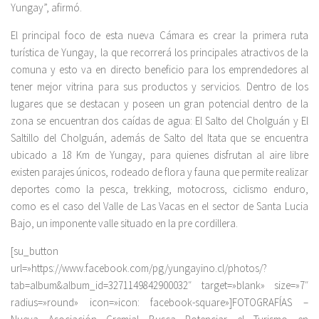
Yungay”, afirmó.
El principal foco de esta nueva Cámara es crear la primera ruta
turística de Yungay, la que recorrerá los principales atractivos de la
comuna y esto va en directo beneficio para los emprendedores al
tener mejor vitrina para sus productos y servicios. Dentro de los
lugares que se destacan y poseen un gran potencial dentro de la
zona se encuentran dos caídas de agua: El Salto del Cholguán y El
Saltillo del Cholguán, además de Salto del Itata que se encuentra
ubicado a 18 Km de Yungay, para quienes disfrutan al aire libre
existen parajes únicos, rodeado de flora y fauna que permite realizar
deportes como la pesca, trekking, motocross, ciclismo enduro,
como es el caso del Valle de Las Vacas en el sector de Santa Lucia
Bajo, un imponente valle situado en la pre cordillera.
[su_button
url=»https://www.facebook.com/pg/yungayino.cl/photos/?
tab=album&album_id=3271149842900032″ target=»blank» size=»7″
radius=»round» icon=»icon: facebook-square»]FOTOGRAFÍAS –