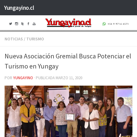
Yungayino.cl
Saltar al contenido
NOTICIAS
/
TURISMO
Nueva Asociación Gremial Busca Potenciar el
Turismo en Yungay
POR
YUNGAYINO
· PUBLICADA
MARZO 11, 2020