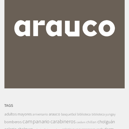
TAGS
adultos mayores
arauco
aniversario
basquetbol
biblioteca
biblioteca yungay
campanario
carabineros
cholguán
bomberos
chillan
cesfam