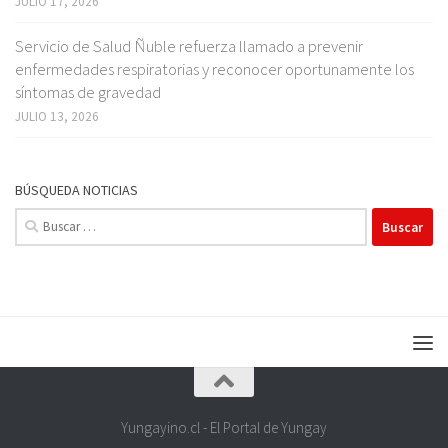
JULIO 17, 2026
Servicio de Salud Ñuble refuerza llamado a prevenir
enfermedades respiratorias y reconocer oportunamente los
síntomas de gravedad
JULIO 13, 2026
BÚSQUEDA NOTICIAS
Buscar:
Yungayino.cl - El Portal de Yungay