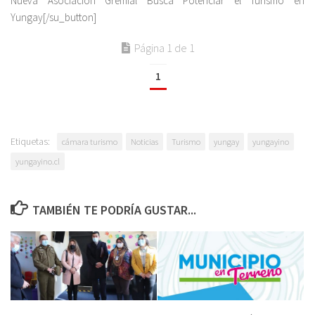
Nueva Asociación Gremial Busca Potenciar el Turismo en
Yungay[/su_button]
Página 1 de 1
1
Etiquetas:
cámara turismo
Noticias
Turismo
yungay
yungayino
yungayino.cl
TAMBIÉN TE PODRÍA GUSTAR...