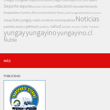
colegio cholguan
daem
colegio nueva esperanza
corfo
colegio divina pastora
Deporte
educacion
deportes
escuela fernando
dia del niño
dideco
baquedano
Eventos
feria costumbrista
gendarmeria
fiestas patrias
hospital
Noticias
liceo yungay
indap
municipalidad
medio ambiente
salud
pemuco
paneles arauco
taller
Turismo
prodemu
sercotec
sernatur
yungay
yungayino
yungayino.cl
Ñuble
MÁS
PUBLICIDAD