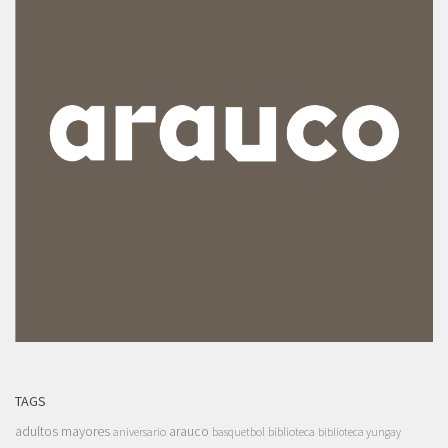
TAGS
adultos mayores
arauco
aniversario
basquetbol
biblioteca
biblioteca yungay