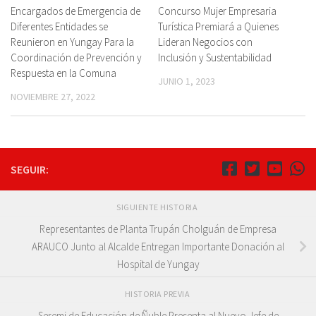
Encargados de Emergencia de
Concurso Mujer Empresaria
Diferentes Entidades se
Turística Premiará a Quienes
Reunieron en Yungay Para la
Lideran Negocios con
Coordinación de Prevención y
Inclusión y Sustentabilidad
Respuesta en la Comuna
JUNIO 1, 2023
NOVIEMBRE 27, 2022
SEGUIR:
SIGUIENTE HISTORIA
Representantes de Planta Trupán Cholguán de Empresa
ARAUCO Junto al Alcalde Entregan Importante Donación al
Hospital de Yungay
HISTORIA PREVIA
Seremi de Educación de Ñuble Presenta al Nuevo Jefe de