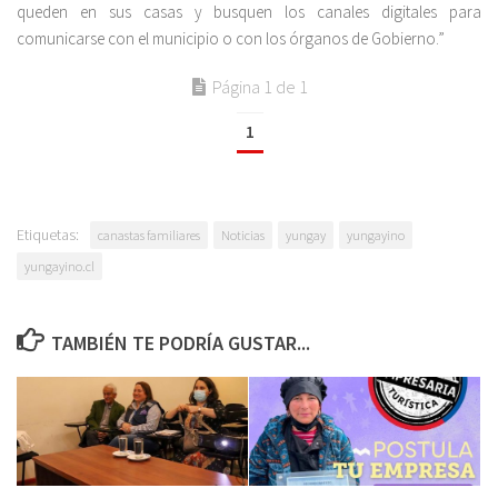
queden en sus casas y busquen los canales digitales para
comunicarse con el municipio o con los órganos de Gobierno.”
Página 1 de 1
1
Etiquetas:
canastas familiares
Noticias
yungay
yungayino
yungayino.cl
TAMBIÉN TE PODRÍA GUSTAR...