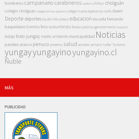
campanario
carabineros
cholguán
bomberos
chillan
cesfam
colegio cholguan
daem
colegio nueva esperanza
corfo
colegio divina pastora
Deporte
educacion
deportes
escuela fernando
dia del niño
dideco
baquedano
Eventos
feria costumbrista
gendarmeria
fiestas patrias
hospital
Noticias
liceo yungay
indap
municipalidad
medio ambiente
salud
pemuco
paneles arauco
taller
Turismo
prodemu
sercotec
sernatur
yungay
yungayino
yungayino.cl
Ñuble
MÁS
PUBLICIDAD