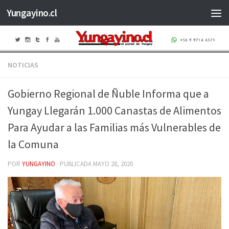
Yungayino.cl
Saltar al contenido
NOTICIAS
Gobierno Regional de Ñuble Informa que a
Yungay Llegarán 1.000 Canastas de Alimentos
Para Ayudar a las Familias más Vulnerables de
la Comuna
POR
YUNGAYINO
· PUBLICADA
MAYO 28, 2020