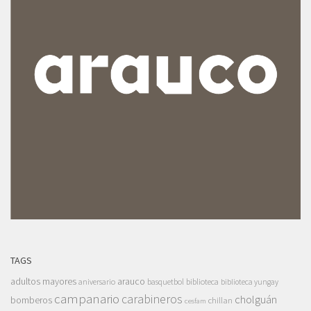
TAGS
adultos mayores
arauco
aniversario
basquetbol
biblioteca
biblioteca yungay
campanario
carabineros
cholguán
bomberos
chillan
cesfam