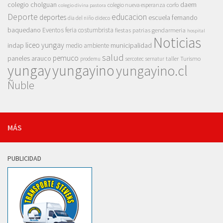
colegio cholguan
daem
colegio nueva esperanza
corfo
colegio divina pastora
Deporte
educacion
deportes
escuela fernando
dia del niño
dideco
baquedano
Eventos
feria costumbrista
gendarmeria
fiestas patrias
hospital
Noticias
liceo yungay
indap
municipalidad
medio ambiente
salud
pemuco
paneles arauco
taller
Turismo
prodemu
sercotec
sernatur
yungay
yungayino
yungayino.cl
Ñuble
MÁS
PUBLICIDAD