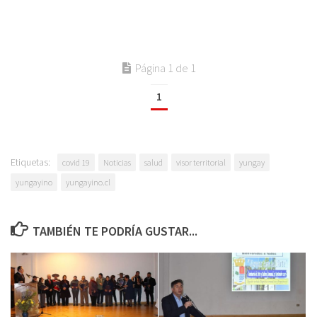
Página 1 de 1
1
Etiquetas:
covid 19
Noticias
salud
visor territorial
yungay
yungayino
yungayino.cl
TAMBIÉN TE PODRÍA GUSTAR...