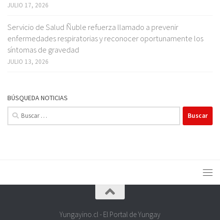
JULIO 17, 2026
Servicio de Salud Ñuble refuerza llamado a prevenir
enfermedades respiratorias y reconocer oportunamente los
síntomas de gravedad
JULIO 13, 2026
BÚSQUEDA NOTICIAS
Buscar:
Yungayino.cl - El Portal de Yungay