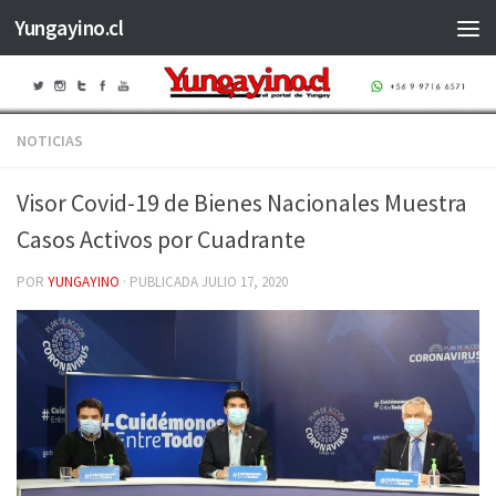
Yungayino.cl
Saltar al contenido
NOTICIAS
Visor Covid-19 de Bienes Nacionales Muestra
Casos Activos por Cuadrante
POR
YUNGAYINO
· PUBLICADA
JULIO 17, 2020