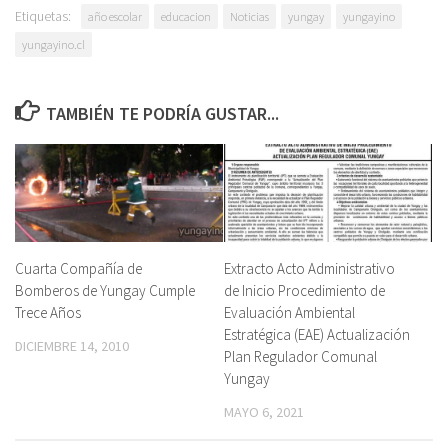
Etiquetas:
año escolar
educacion
Noticias
yungay
yungayino
yungayino.cl
TAMBIÉN TE PODRÍA GUSTAR...
Cuarta Compañía de
Extracto Acto Administrativo
Bomberos de Yungay Cumple
de Inicio Procedimiento de
Trece Años
Evaluación Ambiental
Estratégica (EAE) Actualización
DICIEMBRE 14, 2010
Plan Regulador Comunal
Yungay
MAYO 6, 2021