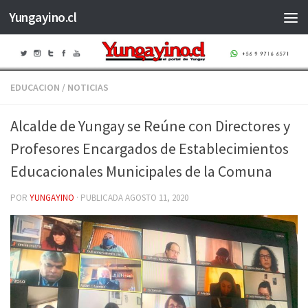
Yungayino.cl
Saltar al contenido
EDUCACION
/
NOTICIAS
Alcalde de Yungay se Reúne con Directores y
Profesores Encargados de Establecimientos
Educacionales Municipales de la Comuna
POR
YUNGAYINO
· PUBLICADA
AGOSTO 11, 2020