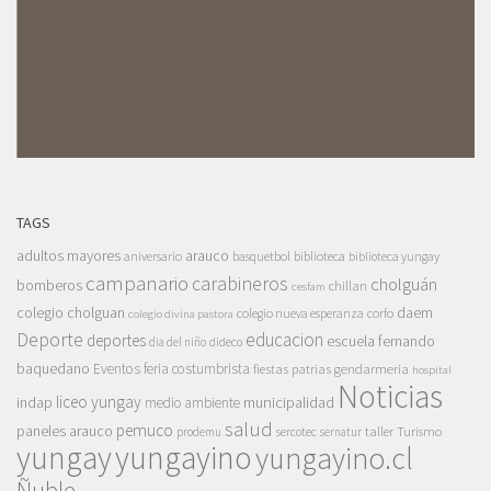
TAGS
adultos mayores
arauco
aniversario
basquetbol
biblioteca
biblioteca yungay
campanario
carabineros
cholguán
bomberos
chillan
cesfam
colegio cholguan
daem
colegio nueva esperanza
corfo
colegio divina pastora
Deporte
educacion
deportes
escuela fernando
dia del niño
dideco
baquedano
Eventos
feria costumbrista
gendarmeria
fiestas patrias
hospital
Noticias
liceo yungay
indap
municipalidad
medio ambiente
salud
pemuco
paneles arauco
taller
Turismo
prodemu
sercotec
sernatur
yungay
yungayino
yungayino.cl
Ñuble