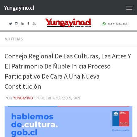
Yungayino.cl
Saltar al contenido
NOTICIAS
Consejo Regional De Las Culturas, Las Artes Y
El Patrimonio De Ñuble Inicia Proceso
Participativo De Cara A Una Nueva
Constitución
POR
YUNGAYINO
· PUBLICADA
MARZO 5, 2021