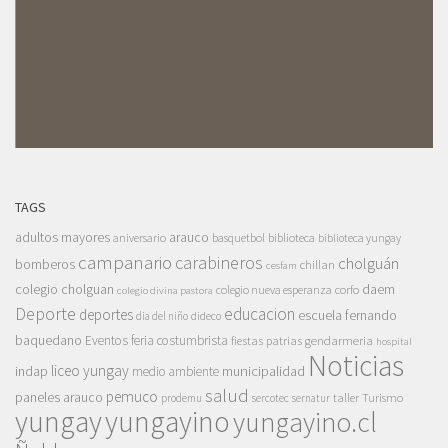
TAGS
adultos mayores
arauco
aniversario
basquetbol
biblioteca
biblioteca yungay
campanario
carabineros
cholguán
bomberos
chillan
cesfam
colegio cholguan
daem
colegio nueva esperanza
corfo
colegio divina pastora
Deporte
educacion
deportes
escuela fernando
dia del niño
dideco
baquedano
Eventos
feria costumbrista
gendarmeria
fiestas patrias
hospital
Noticias
liceo yungay
indap
municipalidad
medio ambiente
salud
pemuco
paneles arauco
taller
Turismo
prodemu
sercotec
sernatur
yungay
yungayino
yungayino.cl