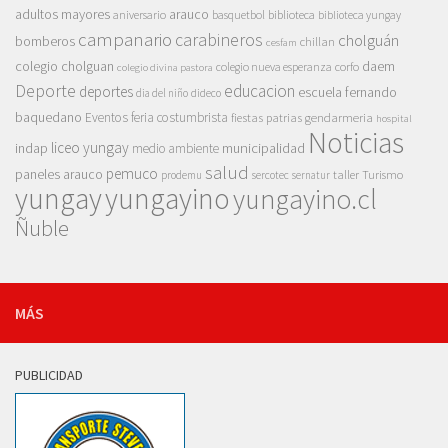
adultos mayores
arauco
aniversario
basquetbol
biblioteca
biblioteca yungay
campanario
carabineros
cholguán
bomberos
chillan
cesfam
colegio cholguan
daem
colegio nueva esperanza
corfo
colegio divina pastora
Deporte
educacion
deportes
escuela fernando
dia del niño
dideco
baquedano
Eventos
feria costumbrista
gendarmeria
fiestas patrias
hospital
Noticias
liceo yungay
indap
municipalidad
medio ambiente
salud
pemuco
paneles arauco
taller
Turismo
prodemu
sercotec
sernatur
yungay
yungayino
yungayino.cl
Ñuble
MÁS
PUBLICIDAD