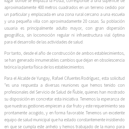
lugar donde se emplaza la Posta, corresponde a una superficie de
aproximadamente 400 metros cuadrados en un terreno cedido por
un particular y emplazada en una zona rural cercano a una escuela
y una pequeña villa con aproximadamente 20 casas. Su población
usuaria es principalmente adulto mayor, con gran dispersión
geográfica, sin locomoción regular ni infraestructura vial óptima
para el desarrollo de las actividades de salud.
Por tanto, desde el año de construcción de ambos establecimientos,
se han generado innumerables cambios que dejan en obsolescencia
teórica la planta física de los establecimientos.
Para el Alcalde de Yungay, Rafael Cifuentes Rodríguez, esta solicitud
“es una respuesta a diversas reuniones que hemos tenido con
profesionales del Servicio de Salud de Ñuble, quienes han mostrado
su disposición en concretar esta iniciativa. Tenemos la esperanza de
que nuestras gestiones empiecen a dar fruto y este requerimiento sea
prontamente acogido, y en forma favorable. Tenemos un excelente
equipo de salud municipal que ha estado constantemente insistiendo
en que se cumpla este anhelo y hemos trabajado de la mano para