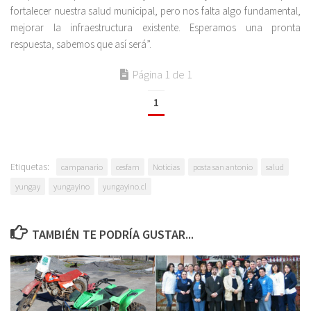
fortalecer nuestra salud municipal, pero nos falta algo fundamental,
mejorar la infraestructura existente. Esperamos una pronta
respuesta, sabemos que así será”.
Página 1 de 1
1
Etiquetas:
campanario
cesfam
Noticias
posta san antonio
salud
yungay
yungayino
yungayino.cl
TAMBIÉN TE PODRÍA GUSTAR...