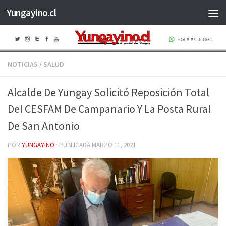
Yungayino.cl
Saltar al contenido
NOTICIAS
/
SALUD
Alcalde De Yungay Solicitó Reposición Total
Del CESFAM De Campanario Y La Posta Rural
De San Antonio
POR
YUNGAYINO
· PUBLICADA
MARZO 11, 2021