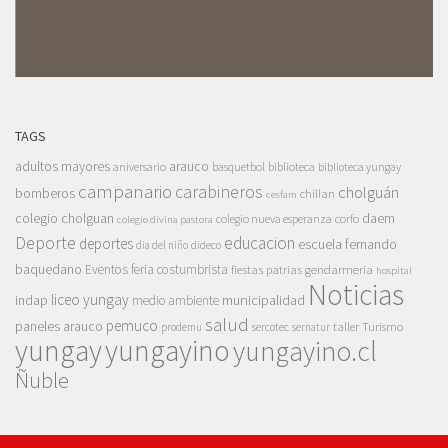
TAGS
adultos mayores
arauco
aniversario
basquetbol
biblioteca
biblioteca yungay
campanario
carabineros
cholguán
bomberos
chillan
cesfam
colegio cholguan
daem
colegio nueva esperanza
corfo
colegio divina pastora
Deporte
educacion
deportes
escuela fernando
dia del niño
dideco
baquedano
Eventos
feria costumbrista
gendarmeria
fiestas patrias
hospital
Noticias
liceo yungay
indap
municipalidad
medio ambiente
salud
pemuco
paneles arauco
taller
Turismo
prodemu
sercotec
sernatur
yungay
yungayino
yungayino.cl
Ñuble