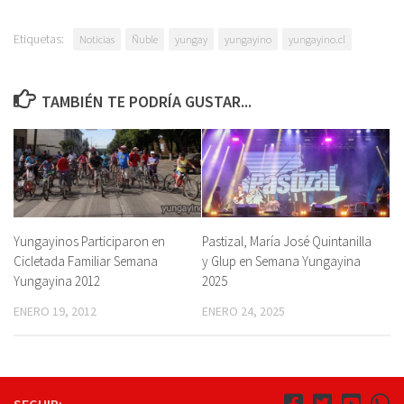
Etiquetas:
Noticias
Ñuble
yungay
yungayino
yungayino.cl
TAMBIÉN TE PODRÍA GUSTAR...
Yungayinos Participaron en
Pastizal, María José Quintanilla
Cicletada Familiar Semana
y Glup en Semana Yungayina
Yungayina 2012
2025
ENERO 19, 2012
ENERO 24, 2025