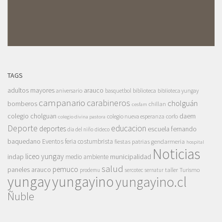
TAGS
adultos mayores
arauco
aniversario
basquetbol
biblioteca
biblioteca yungay
campanario
carabineros
cholguán
bomberos
chillan
cesfam
colegio cholguan
daem
colegio nueva esperanza
corfo
colegio divina pastora
Deporte
educacion
deportes
escuela fernando
dia del niño
dideco
baquedano
Eventos
feria costumbrista
gendarmeria
fiestas patrias
hospital
Noticias
liceo yungay
indap
municipalidad
medio ambiente
salud
pemuco
paneles arauco
taller
Turismo
prodemu
sercotec
sernatur
yungay
yungayino
yungayino.cl
Ñuble