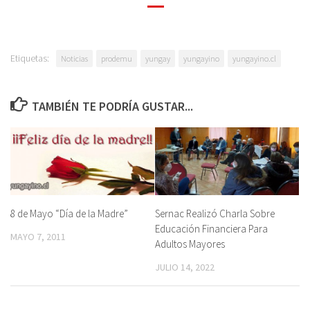
Etiquetas:
Noticias
prodemu
yungay
yungayino
yungayino.cl
TAMBIÉN TE PODRÍA GUSTAR...
8 de Mayo “Día de la Madre”
Sernac Realizó Charla Sobre
Educación Financiera Para
MAYO 7, 2011
Adultos Mayores
JULIO 14, 2022