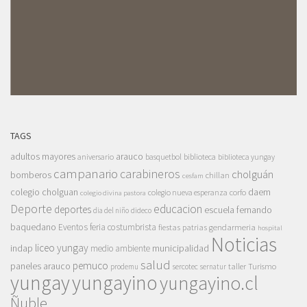
TAGS
adultos mayores
arauco
aniversario
basquetbol
biblioteca
biblioteca yungay
campanario
carabineros
cholguán
bomberos
chillan
cesfam
colegio cholguan
daem
colegio nueva esperanza
corfo
colegio divina pastora
Deporte
educacion
deportes
escuela fernando
dia del niño
dideco
baquedano
Eventos
feria costumbrista
gendarmeria
fiestas patrias
hospital
Noticias
liceo yungay
indap
municipalidad
medio ambiente
salud
pemuco
paneles arauco
taller
Turismo
prodemu
sercotec
sernatur
yungay
yungayino
yungayino.cl
Ñuble