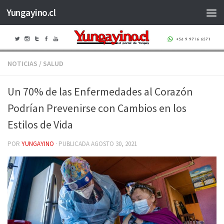
Yungayino.cl
Saltar al contenido
NOTICIAS
/
SALUD
Un 70% de las Enfermedades al Corazón
Podrían Prevenirse con Cambios en los
Estilos de Vida
POR
YUNGAYINO
· PUBLICADA
AGOSTO 30, 2021