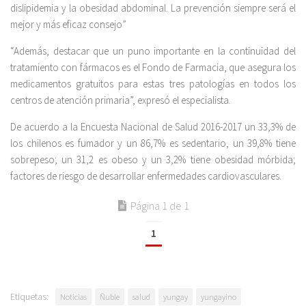
dislipidemia y la obesidad abdominal. La prevención siempre será el
mejor y más eficaz consejo”
“Además, destacar que un puno importante en la continuidad del
tratamiento con fármacos es el Fondo de Farmacia, que asegura los
medicamentos gratuitos para estas tres patologías en todos los
centros de atención primaria”, expresó el especialista.
De acuerdo a la Encuesta Nacional de Salud 2016-2017 un 33,3% de
los chilenos es fumador y un 86,7% es sedentario, un 39,8% tiene
sobrepeso; un 31,2 es obeso y un 3,2% tiene obesidad mórbida;
factores de riesgo de desarrollar enfermedades cardiovasculares.
Página 1 de 1
1
Etiquetas:
Noticias
Ñuble
salud
yungay
yungayino