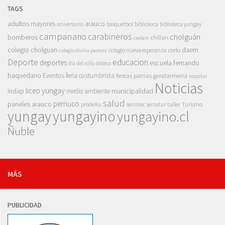
TAGS
adultos mayores
arauco
aniversario
basquetbol
biblioteca
biblioteca yungay
campanario
carabineros
cholguán
bomberos
chillan
cesfam
colegio cholguan
daem
colegio nueva esperanza
corfo
colegio divina pastora
Deporte
educacion
deportes
escuela fernando
dia del niño
dideco
baquedano
Eventos
feria costumbrista
gendarmeria
fiestas patrias
hospital
Noticias
liceo yungay
indap
municipalidad
medio ambiente
salud
pemuco
paneles arauco
taller
Turismo
prodemu
sercotec
sernatur
yungay
yungayino
yungayino.cl
Ñuble
MÁS
PUBLICIDAD