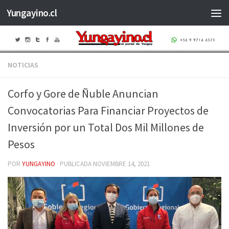
Yungayino.cl
Saltar al contenido
NOTICIAS
Corfo y Gore de Ñuble Anuncian
Convocatorias Para Financiar Proyectos de
Inversión por un Total Dos Mil Millones de
Pesos
POR
YUNGAYINO
· PUBLICADA
NOVIEMBRE 14, 2021